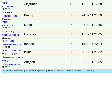
изжога,
Людмила
0
12.03.11 17:28
вздутие
12.03.11
Изжога
Виктор
1
24.02.11 20:19
постоянная
24.02.11
боль в
Марина
2
27.03.11 12:56
желудке
16.02.11
изжога у
Наталья
1
15.02.11 21:05
беременных
15.02.11
светлая
галина
2
13.09.16 22:44
печень на узи
11.02.11
Расстройство
Инна
1
06.02.11 21:32
ЖКТ
06.02.11
Какие вопросы
будут
Андрей
1
01.02.11 16:05
обсуждаться
01.02.11
Список Кабинетов
|
Список вопросов
|
Новый вопрос
|
Ход разговора
|
Поиск
|