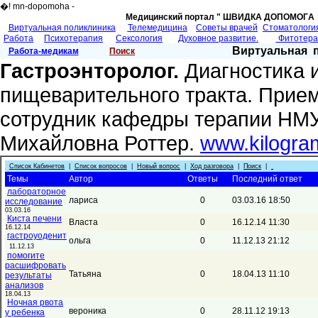
�! mn-dopomoha -
Медицинский портал " ШВИДКА ДОПОМОГA 
Виртуальная поликлиника
Телемедицина
Советы врачей
Cтоматологи
Работа
Психотерапия
Сексология
Духовное развитие.
Фитотер
Виртуальная 
Работа-медикам
Поиск
Гастроэнторолог.
Диагностика 
пищеварительного тракта. Прием
сотрудник кафедры терапии НМУ 
Михайловна Роттер.
www.kilogra
Список Кабинетов
|
Список вопросов
|
Новый вопрос
|
Ход разговора
|
Поиск
|
Темы
Автор
Ответы
Последний ответ
лабораторное
лариса
0
03.03.16 18:50
исследование
03.03.16
Киста печени
Власта
0
16.12.14 11:30
16.12.14
гастроуоденит
ольга
0
11.12.13 21:12
11.12.13
помогите
расшифровать
Татьяна
0
18.04.13 11:10
результаты
анализов
18.04.13
Ночная рвота
вероника
0
28.11.12 19:13
у ребенка