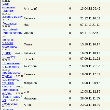
28.11.12
мало
кишечной
Анатолий
0
13.04.12 09:42
палочки
13.04.12
жжение во рту
Татьяна
0
21.12.11 16:03
21.12.11
Рефлюксы
Настя
0
07.11.11 21:11
07.11.11
застойный
цирроз печени
Ирина
0
04.11.11 22:51
04.11.11
печет в
области
Ольга
0
15.10.11 16:17
кишечника
15.10.11
ДЖВП
Татьяна
0
16.09.11 18:17
16.09.11
колит???
наталья
0
07.09.11 21:52
07.09.11
Правильное
Анатолий
2
10.09.11 21:36
иль лечение
03.09.11
проблемы со
Евгения
0
18.08.11 17:32
стулом
18.08.11
ком в горле,
отрыжка,
Людмила
0
14.08.11 00:12
изжога
14.08.11
недостаток
оля
0
12.08.11 12:35
кардии
12.08.11
Болит правый
Надежда
0
28.06.11 11:55
бок
28.06.11
лекарства
Анна
0
23.03.11 18:39
23.03.11
Ночная