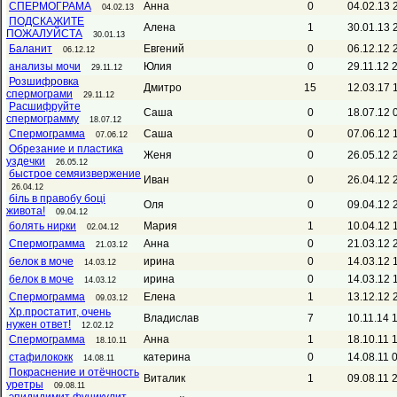
СПЕРМОГРАМА
Анна
0
04.02.13 
04.02.13
ПОДСКАЖИТЕ
Алена
1
30.01.13 
ПОЖАЛУЙСТА
30.01.13
Баланит
Евгений
0
06.12.12 
06.12.12
анализы мочи
Юлия
0
29.11.12 
29.11.12
Розшифровка
Дмитро
15
12.03.17 
спермограми
29.11.12
Расшифруйте
Саша
0
18.07.12 
спермограмму
18.07.12
Спермограмма
Саша
0
07.06.12 
07.06.12
Обрезание и пластика
Женя
0
26.05.12 
уздечки
26.05.12
быстрое семяизвержение
Иван
0
26.04.12 
26.04.12
біль в правобу боці
Оля
0
09.04.12 
живота!
09.04.12
болять нирки
Мария
1
10.04.12 
02.04.12
Спермограмма
Анна
0
21.03.12 
21.03.12
белок в моче
ирина
0
14.03.12 
14.03.12
белок в моче
ирина
0
14.03.12 
14.03.12
Спермограмма
Елена
1
13.12.12 
09.03.12
Хр.простатит, очень
Владислав
7
10.11.14 
нужен ответ!
12.02.12
Спермограмма
Анна
1
18.10.11 
18.10.11
стафилококк
катерина
0
14.08.11 
14.08.11
Покраснение и отёчность
Виталик
1
09.08.11 
уретры
09.08.11