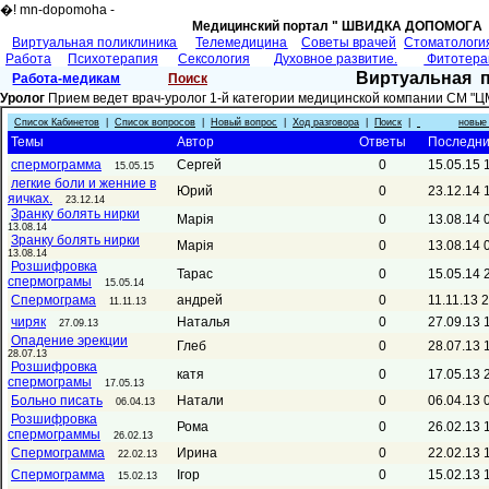
�! mn-dopomoha -
Медицинский портал " ШВИДКА ДОПОМОГA 
Виртуальная поликлиника
Телемедицина
Советы врачей
Cтоматологи
Работа
Психотерапия
Сексология
Духовное развитие.
Фитотер
Виртуальная 
Работа-медикам
Поиск
Уролог
Прием ведет врач-уролог 1-й категории медицинской компании СМ "Ц
Список Кабинетов
|
Список вопросов
|
Новый вопрос
|
Ход разговора
|
Поиск
|
новые
Темы
Автор
Ответы
Последни
спермограмма
Сергей
0
15.05.15 
15.05.15
легкие боли и женние в
Юрий
0
23.12.14 
яичках.
23.12.14
Зранку болять нирки
Марія
0
13.08.14 
13.08.14
Зранку болять нирки
Марія
0
13.08.14 
13.08.14
Розшифровка
Тарас
0
15.05.14 
спермограмы
15.05.14
Спермограма
андрей
0
11.11.13 
11.11.13
чиряк
Наталья
0
27.09.13 
27.09.13
Опадение эрекции
Глеб
0
28.07.13 
28.07.13
Розшифровка
катя
0
17.05.13 
спермограмы
17.05.13
Больно писать
Натали
0
06.04.13 
06.04.13
Розшифровка
Рома
0
26.02.13 
спермограммы
26.02.13
Спермограмма
Ирина
0
22.02.13 
22.02.13
Спермограмма
Ігор
0
15.02.13 
15.02.13