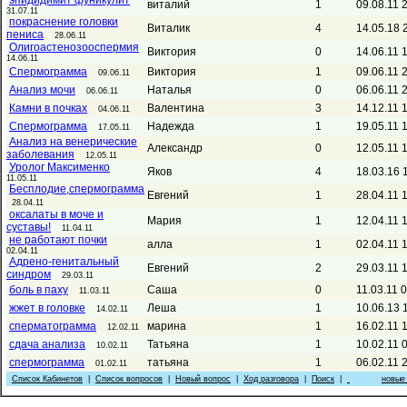
эпидидимит фуникулит
виталий
1
09.08.11 
31.07.11
покраснение головки
Виталик
4
14.05.18 
пениса
28.06.11
Олигоастенозооспермия
Виктория
0
14.06.11 
14.06.11
Спермограмма
Виктория
1
09.06.11 
09.06.11
Анализ мочи
Наталья
0
06.06.11 
06.06.11
Камни в почках
Валентина
3
14.12.11 
04.06.11
Спермограмма
Надежда
1
19.05.11 
17.05.11
Анализ на венерические
Александр
0
12.05.11 
заболевания
12.05.11
Уролог Максименко
Яков
4
18.03.16 
11.05.11
Бесплодие,спермограмма
Евгений
1
28.04.11 
28.04.11
оксалаты в моче и
Мария
1
12.04.11 
суставы!
11.04.11
не работают почки
алла
1
02.04.11 
02.04.11
Адрено-генитальный
Евгений
2
29.03.11 
синдром
29.03.11
боль в паху
Саша
0
11.03.11 
11.03.11
жжет в головке
Леша
1
10.06.13 
14.02.11
сперматограмма
марина
1
16.02.11 
12.02.11
сдача анализа
Татьяна
1
10.02.11 
10.02.11
спермограмма
татьяна
1
06.02.11 
01.02.11
Список Кабинетов
|
Список вопросов
|
Новый вопрос
|
Ход разговора
|
Поиск
|
новые