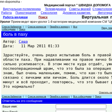
mn-dopomoha -
Медицинский портал " ШВИДКА ДОПОМОГA 
Виртуальная поликлиника
Телемедицина
Советы врачей
Cтоматологи
Работа
Психотерапия
Сексология
Духовное развитие.
Фитотер
Виртуальная 
Работа-медикам
Поиск
Уролог
Прием ведет врач-уролог 1-й категории медицинской компании СМ "Ц
Список Кабинетов
| |
Список вопросов
|
Перейти к вопросу
|
Все
Пред. те
собеседники
|
Поиск
боль в паху
Автор:
Саша
Дата: 11 Мар 2011 01:33
Здраствуйте, очень редко испытываю боль в правой
области паха. При надавливании на правое яичко б
сильно усиливается. В этом месте куда отдаёт, уж
послеоперационный шрам, что это была за операция
знаю, был очень маленьким, помню, что как-то был
связано с яичками или яичком. Боль длится около 
минут и всё проходит, повторюсь, что это бывает 
Это нормально?
Ответить н
Список Кабинетов
| |
Список вопросов
|
Перейти к вопросу
|
Все собеседники
|
Поиск
Ответить на это сообщение
Ваше имя: