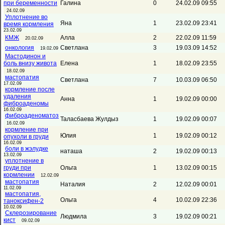
при беременности
Галина
0
24.02.09 09:55
24.02.09
Уплотнение во
Яна
1
23.02.09 23:41
время кормления
23.02.09
КМЖ
Алла
2
22.02.09 11:59
20.02.09
онкология
Светлана
3
19.03.09 14:52
19.02.09
Мастодинон и
боль внизу живота
Елена
1
18.02.09 23:55
18.02.09
мастопатия
Светлана
7
10.03.09 06:50
17.02.09
кормление после
удаления
Анна
1
19.02.09 00:00
фиброаденомы
16.02.09
фиброаденоматоз
Таласбаева Жулдыз
1
19.02.09 00:07
16.02.09
кормление при
Юлия
1
19.02.09 00:12
опухоли в груди
16.02.09
боли в жэлудке
наташа
2
19.02.09 00:13
13.02.09
уплотнение в
груди при
Ольга
1
13.02.09 00:15
кормлении
12.02.09
мастопатия
Наталия
2
12.02.09 00:01
11.02.09
мастопатия,
Ольга
4
10.02.09 22:36
таноксифен-2
10.02.09
Склерозирование
Людмила
3
19.02.09 00:21
кист
09.02.09