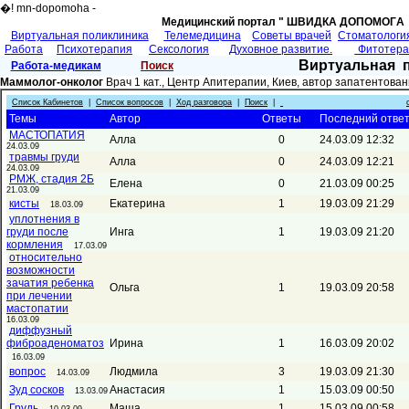
�! mn-dopomoha -
Медицинский портал " ШВИДКА ДОПОМОГA 
Виртуальная поликлиника
Телемедицина
Советы врачей
Cтоматологи
Работа
Психотерапия
Сексология
Духовное развитие.
Фитотер
Виртуальная 
Работа-медикам
Поиск
Маммолог-онколог
Врач 1 кат., Центр Апитерапии, Киев, автор запатентов
Список Кабинетов
|
Список вопросов
|
Ход разговора
|
Поиск
|
Темы
Автор
Ответы
Последний отве
МАСТОПАТИЯ
Алла
0
24.03.09 12:32
24.03.09
травмы груди
Алла
0
24.03.09 12:21
24.03.09
РМЖ, стадия 2Б
Елена
0
21.03.09 00:25
21.03.09
кисты
Екатерина
1
19.03.09 21:29
18.03.09
уплотнения в
груди после
Инга
1
19.03.09 21:20
кормления
17.03.09
относительно
возможности
зачатия ребенка
Ольга
1
19.03.09 20:58
при лечении
мастопатии
16.03.09
диффузный
фиброаденоматоз
Ирина
1
16.03.09 20:02
16.03.09
вопрос
Людмила
3
19.03.09 21:30
14.03.09
Зуд сосков
Анастасия
1
15.03.09 00:50
13.03.09
Грудь
Маша
1
15.03.09 00:58