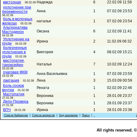
кмстозная
Надежда
6
22.02.09 11:58
08.02.09
уплотнение при
Анна
1
07.02.09 23:53
беременности
06.02.09
боль в молочных
наталья
1
07.02.09 23:54
железах
05.02.09
Альтернатива
Оксана
6
12.02.09 11:41
Мастодинон
04.02.09
Уплотнение на
Ирина
2
11.02.09 06:32
груди
04.02.09
болезненные
уплотнения в
Виктория
4
08.02.09 15:21
груди
03.02.09
мастопатия,
Наталья
7
10.02.09 12:24
таноксифен
03.02.09
очаговая ФКМ
Анна Васильевна
1
07.02.09 23:59
03.02.09
лактация
Лена
3
15.03.09 00:59
02.02.09
Боль сосков
Рената
1
02.02.09 22:46
внутри
01.02.09
Мастопатия
Вероника
1
28.01.09 23:37
27.01.09
Депо-Провера
Вероника
1
28.01.09 23:37
27.01.09
ВПЧ
Ирина
1
28.01.09 23:38
26.01.09
Список Кабинетов
|
Список вопросов
|
Ход разговора
|
Поиск
|
All rights reserved