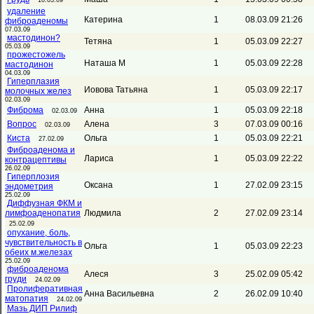
10.03.09
удаление
Катерина
1
08.03.09 21:26
фиброаденомы
07.03.09
мастодинон?
Тетяна
1
05.03.09 22:27
05.03.09
прожестожель
Наташа М
1
05.03.09 22:28
мастодинон
04.03.09
Гиперплазия
Иовова Татьяна
1
05.03.09 22:17
молочных желез
02.03.09
Фиброма
Анна
1
05.03.09 22:18
02.03.09
Вопрос
Алена
3
07.03.09 00:16
02.03.09
Киста
Ольга
1
05.03.09 22:21
27.02.09
Фиброаденома и
Лариса
1
05.03.09 22:22
контрацептивы
26.02.09
Гиперплозия
Оксана
1
27.02.09 23:15
эндометрия
25.02.09
Диффузная ФКМ и
лимфоаденопатия
Людмила
2
27.02.09 23:14
25.02.09
опухание, боль,
чувствительность в
Ольга
1
05.03.09 22:23
обеих м.железах
25.02.09
фиброаденома
Алеся
3
25.02.09 05:42
груди
24.02.09
Пролиферативная
Анна Васильевна
2
26.02.09 10:40
матопатия
24.02.09
Мазь ДИП Рилиф