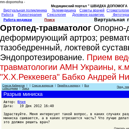
mn-dopomoha -
Медицинский портал " ШВИДКА ДОПОМОГA 
Виртуальная поликлиника
Телемедицина
Советы врачей
Cтоматологи
Работа
Психотерапия
Сексология
Духовное развитие.
Фитотер
Виртуальная 
Работа-медикам
Поиск
Ортопед-травматолог
Опорно-д
деформирующий артроз; ревмато
тазобедренный, локтевой сустав
Эндопротезирование.
Прием веде
травматологии АМН Украины, к.м
"Х.Х.Реккевега" Бабко Андрей Н
Список Кабинетов
| |
Список вопросов
|
Перейти к вопросу
|
Все
Пред. те
собеседники
|
Поиск
Разрыв миниска
Автор:
Юлия
Дата: 19 Дек 2012 16:40
Здраствуйте. Меня интересует такой вопрос, в каких случаях раз
миниска сшивается, а в каких отрезается часть? Что лучше делат
это должен решить врач?
Ответить н