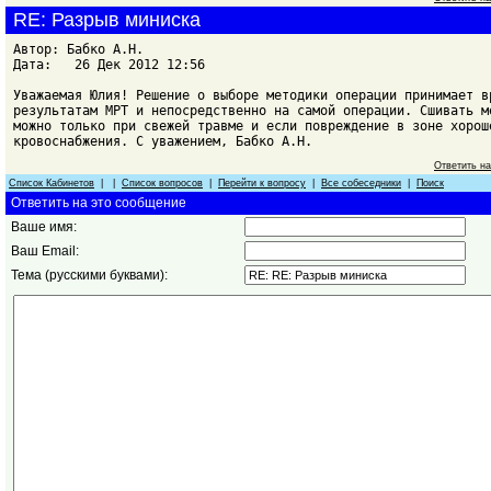
RE: Разрыв миниска
Автор: Бабко А.Н.
Дата: 26 Дек 2012 12:56
Уважаемая Юлия! Решение о выборе методики операции принимает в
результатам МРТ и непосредственно на самой операции. Сшивать м
можно только при свежей травме и если повреждение в зоне хорош
кровоснабжения. С уважением, Бабко А.Н.
Ответить н
Список Кабинетов
| |
Список вопросов
|
Перейти к вопросу
|
Все собеседники
|
Поиск
Ответить на это сообщение
Ваше имя:
Ваш Email:
Тема (русскими буквами):