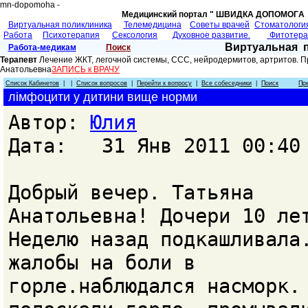
mn-dopomoha -
Медицинский портал " ШВИДКА ДОПОМОГA 
Виртуальная поликлиника
Телемедицина
Советы врачей
Cтоматологи
Работа
Психотерапия
Сексология
Духовное развитие.
Фитотер
Виртуальная 
Работа-медикам
Поиск
Терапевт
Лечение ЖКТ, легочной системы, ССС, нейродермитов, артритов. Пр
Анатольевна
ЗАПИСЬ к ВРАЧУ
Список Кабинетов
| |
Список вопросов
|
Перейти к вопросу
|
Все собеседники
|
Поиск
Пр
лімфоцити у дитини вище норми
Автор:
Юлия
Дата: 31 Янв 2011 00:40
Добрый вечер. Татьяна
Анатольевна! Дочери 10 ле
Неделю назад подкашливала
жалобы на боли в
горле.наблюдался насморк.