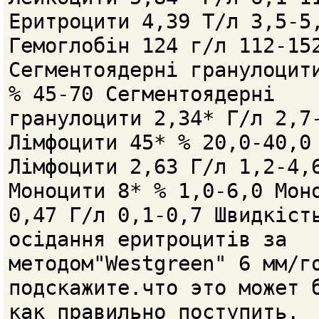
Еритроцити 4,39 Т/л 3,5-5
Гемоглобін 124 г/л 112-15
Сегментоядерні гранулоцит
% 45-70 Сегментоядерні
гранулоцити 2,34* Г/л 2,7
Лімфоцити 45* % 20,0-40,0
Лімфоцити 2,63 Г/л 1,2-4,
Моноцити 8* % 1,0-6,0 Мон
0,47 Г/л 0,1-0,7 Швидкіст
осідання еритроцитів за
методом"Westgreen" 6 мм/г
подскажите.что это может 
как правильно поступить.