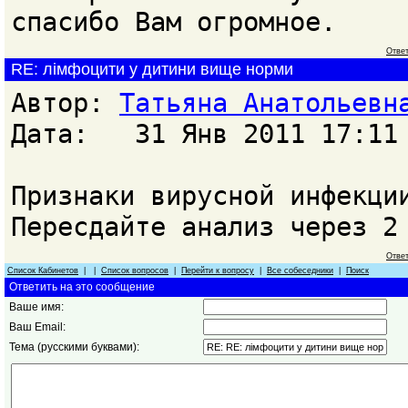
спасибо Вам огромное.
Ответ
RE: лімфоцити у дитини вище норми
Автор:
Татьяна Анатольевн
Дата: 31 Янв 2011 17:11
Признаки вирусной инфекци
Пересдайте анализ через 2
Ответ
Список Кабинетов
| |
Список вопросов
|
Перейти к вопросу
|
Все собеседники
|
Поиск
Ответить на это сообщение
Ваше имя:
Ваш Email:
Тема (русскими буквами):