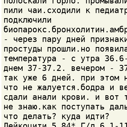
полоскали горло. промывал
пили чаи.сходили к педиат
подключили
биопарокс.бронхолитин.амб
- через пару дней признак
простуды прошли.но появил
температура - с утра 36.6
днем 37-37.2. вечером - 3
так уже 6 дней. при этом 
что не жалуется.бодра и в
сдали анали крови. и вот 
не знаю.как поступать дал
что делать? куда идти?
Лейкоцити 5,84* Г/л 6,1-1