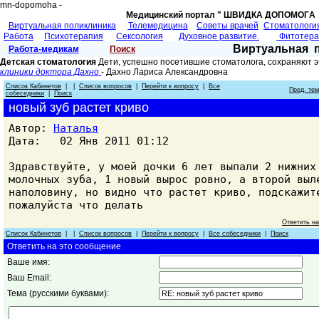
mn-dopomoha -
Медицинский портал " ШВИДКА ДОПОМОГA 
Виртуальная поликлиника
Телемедицина
Советы врачей
Cтоматологи
Работа
Психотерапия
Сексология
Духовное развитие.
Фитотер
Виртуальная 
Работа-медикам
Поиск
Детская стоматология
Дети, успешно посетившие стоматолога, сохраняют э
клиники доктора Дахно
- Дахно Лариса Александровнa
Список Кабинетов
| |
Список вопросов
|
Перейти к вопросу
|
Все
Пред. те
собеседники
|
Поиск
новый зуб растет криво
Автор:
Наталья
Дата: 02 Янв 2011 01:12
Здравствуйте, у моей дочки 6 лет выпали 2 нижних
молочных зуба, 1 новый вырос ровно, а второй выл
наполовину, но видно что растет криво, подскажит
пожалуйста что делать
Ответить н
Список Кабинетов
| |
Список вопросов
|
Перейти к вопросу
|
Все собеседники
|
Поиск
Ответить на это сообщение
Ваше имя:
Ваш Email:
Тема (русскими буквами):