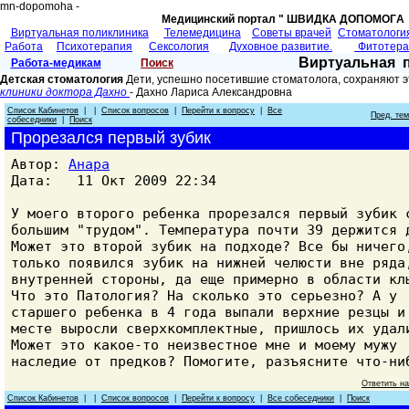
mn-dopomoha -
Медицинский портал " ШВИДКА ДОПОМОГA 
Виртуальная поликлиника
Телемедицина
Советы врачей
Cтоматологи
Работа
Психотерапия
Сексология
Духовное развитие.
Фитотер
Виртуальная 
Работа-медикам
Поиск
Детская стоматология
Дети, успешно посетившие стоматолога, сохраняют э
клиники доктора Дахно
- Дахно Лариса Александровнa
Список Кабинетов
| |
Список вопросов
|
Перейти к вопросу
|
Все
Пред. те
собеседники
|
Поиск
Прорезался первый зубик
Автор:
Анара
Дата: 11 Окт 2009 22:34
У моего второго ребенка прорезался первый зубик 
большим "трудом". Температура почти 39 держится 
Может это второй зубик на подходе? Все бы ничего
только появился зубик на нижней челюсти вне ряда
внутренней стороны, да еще примерно в области кл
Что это Патология? На сколько это серьезно? А у
старшего ребенка в 4 года выпали верхние резцы и
месте выросли сверхкомплектные, пришлось их удал
Может это какое-то неизвестное мне и моему мужу
наследие от предков? Помогите, разъясните что-ни
Ответить н
Список Кабинетов
| |
Список вопросов
|
Перейти к вопросу
|
Все собеседники
|
Поиск