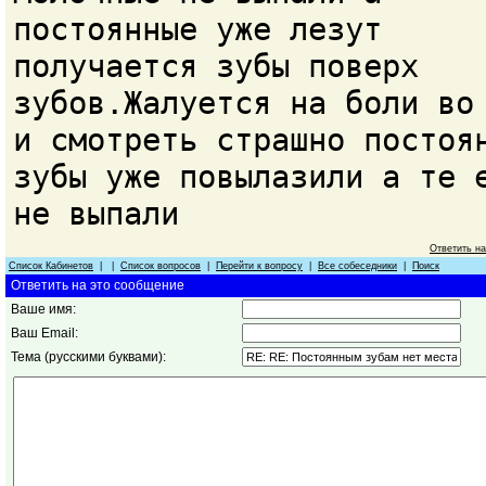
постоянные уже лезут
получается зубы поверх
зубов.Жалуется на боли во
и смотреть страшно постоя
зубы уже повылазили а те 
не выпали
Ответить н
Список Кабинетов
| |
Список вопросов
|
Перейти к вопросу
|
Все собеседники
|
Поиск
Ответить на это сообщение
Ваше имя:
Ваш Email:
Тема (русскими буквами):