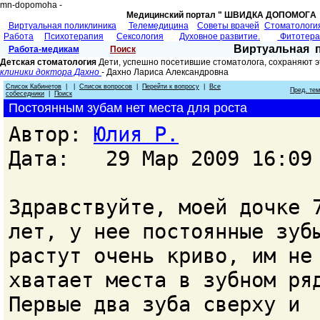
mn-dopomoha -
Медицинский портал " ШВИДКА ДОПОМОГA 
Виртуальная поликлиника
Телемедицина
Советы врачей
Cтоматологи
Работа
Психотерапия
Сексология
Духовное развитие.
Фитотер
Виртуальная 
Работа-медикам
Поиск
Детская стоматология
Дети, успешно посетившие стоматолога, сохраняют э
клиники доктора Дахно
- Дахно Лариса Александровнa
Список Кабинетов
| |
Список вопросов
|
Перейти к вопросу
|
Все
Пред. те
собеседники
|
Поиск
Постоянным зубам нет места для роста
Автор:
Юлия Р.
Дата: 29 Мар 2009 16:09
Здравствуйте, моей дочке 
лет, у нее постоянные зуб
растут очень криво, им не
хватает места в зубном ря
Первые два зуба сверху и