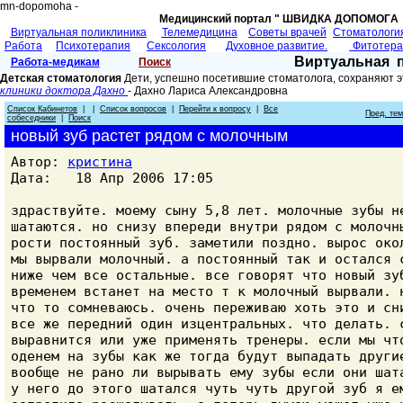
mn-dopomoha -
Медицинский портал " ШВИДКА ДОПОМОГA 
Виртуальная поликлиника
Телемедицина
Советы врачей
Cтоматологи
Работа
Психотерапия
Сексология
Духовное развитие.
Фитотер
Виртуальная 
Работа-медикам
Поиск
Детская стоматология
Дети, успешно посетившие стоматолога, сохраняют э
клиники доктора Дахно
- Дахно Лариса Александровнa
Список Кабинетов
| |
Список вопросов
|
Перейти к вопросу
|
Все
Пред. те
собеседники
|
Поиск
новый зуб растет рядом с молочным
Автор:
кристина
Дата: 18 Апр 2006 17:05
здраствуйте. моему сыну 5,8 лет. молочные зубы н
шатаются. но снизу впереди внутри рядом с молочн
рости постоянный зуб. заметили поздно. вырос око
мы вырвали молочный. а постоянный так и остался 
ниже чем все остальные. все говорят что новый зу
временем встанет на место т к молочный вырвали. 
что то сомневаюсь. очень переживаю хоть это и сн
все же передний один изцентральных. что делать. 
выравнится или уже применять тренеры. если мы чт
оденем на зубы как же тогда будут выпадать други
вообще не рано ли вырывать ему зубы если они шат
у него до этого шатался чуть чуть другой зуб я е