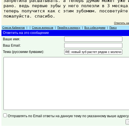
запретила расшатывать. а теперь думаю может уже 
рано. ведь первые зубы у него полезли в 3 месяца
теперь получится как с этим зубомюм. посоветуйте
пожалуйста. спасибо.
Ответить н
Список Кабинетов
| |
Список вопросов
|
Перейти к вопросу
|
Все собеседники
|
Поиск
Ответить на это сообщение
Ваше имя:
Ваш Email:
Тема (русскими буквами):
Отправлять по Email ответы на данную тему по указанному выше адресу