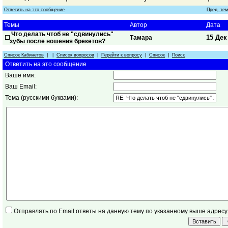
Ответить на это сообщение
Пред. те
Темы
Автор
Дата
Что делать чтоб не "сдвинулись"
15 Дек
Тамара
зубы после ношения брекетов?
Список Кабинетов
| |
Список вопросов
|
Перейти к вопросу
|
Список
|
Поиск
Ответить на это сообщение
Ваше имя:
Ваш Email:
Тема (русскими буквами):
Отправлять по Email ответы на данную тему по указанному выше адресу