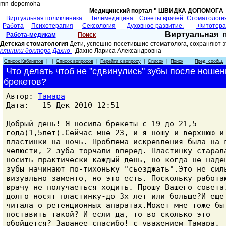
mn-dopomoha -
Медицинский портал " ШВИДКА ДОПОМОГA 
Виртуальная поликлиника
Телемедицина
Советы врачей
Cтоматологи
Работа
Психотерапия
Сексология
Духовное развитие.
Фитотер
Виртуальная 
Работа-медикам
Поиск
Детская стоматология
Дети, успешно посетившие стоматолога, сохраняют э
клиники доктора Дахно
- Дахно Лариса Александровнa
Список Кабинетов
| |
Список вопросов
|
Перейти к вопросу
|
Список
|
Поиск
Пред. сообщ.
Что делать чтоб не "сдвинулись" зубы после ношен
брекетов?
Автор:
Тамара
Дата: 15 Дек 2010 12:51
Добрый день! Я носила брекеты с 19 до 21,5
года(1,5лет).Сейчас мне 23, и я ношу и верхнюю и
пластинки на ночь. Проблема искревления была на 
челюсти, 2 зуба торчали вперед. Пластинку старал
носить практически каждый день, но когда не наде
зубы начинают по-тихоньку "сьезджать".Это не сил
визуально заменто, но это есть. Поскольку работа
врачу не получаеться ходить. Прошу Вашего совета
долго носят пластинку-до 3х лет или больше?И еще
читала о ретенционных апаратах.Может мне тоже бы
поставить такой? И если да, то во сколько это
обойдется? Заранее спасибо! с уважением Тамара.