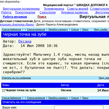
mn-dopomoha -
Медицинский портал " ШВИДКА ДОПОМОГA 
Виртуальная поликлиника
Телемедицина
Советы врачей
Cтоматологи
Работа
Психотерапия
Сексология
Духовное развитие.
Фитотер
Виртуальная 
Работа-медикам
Поиск
Детская стоматология
Дети, успешно посетившие стоматолога, сохраняют э
клиники доктора Дахно
- Дахно Лариса Александровнa
Список Кабинетов
| |
Список вопросов
|
Перейти к вопросу
|
Список
|
Поиск
Пред. сообщ.
Черная точка на зубе
Автор:
Оксана
Дата: 14 Июл 2008 10:36
Здравствуйте! Мальчику 1.4 года, месяц назад выл
жевательный зуб-в центре зуба чорная точка не
счищается. Если это кариес, то какая причина (сл
не ест, с бутылочки не пъет)?. Что делать: покры
серебром??
Ответить на это сообщение
Пред. те
Темы
Автор
Дата
Черная точка на зубе
Оксана
14 Июл 
Список Кабинетов
| |
Список вопросов
|
Перейти к вопросу
|
Список
|
Поиск
Ответить на это сообщение
Ваше имя: