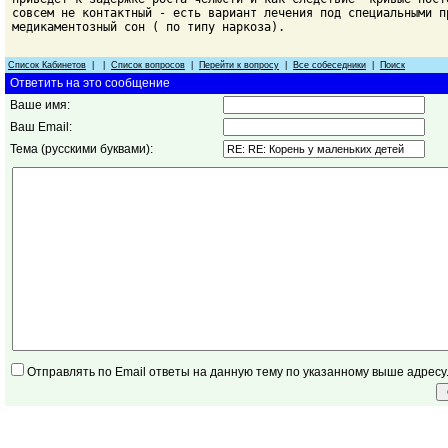
совсем не контактный - есть вариант лечения под специальными п
медикаментозный сон ( по типу наркоза).
Список Кабинетов
| |
Список вопросов
|
Перейти к вопросу
|
Все собеседники
|
Поиск
Ответить на это сообщение
Ваше имя:
Ваш Email:
Тема (русскими буквами):
Отправлять по Email ответы на данную тему по указанному выше адресу