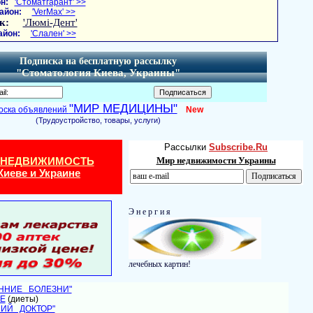
н:
'Стоматгарант' >>
айон:
'VerMax' >>
к:
'Люмі-Дент'
айон:
'Слален' >>
Подписка на бесплатную рассылку
"Стоматология Киева, Украины"
"МИР МЕДИЦИНЫ"
оска объявлений
New
(Трудоустройство, товары, услуги)
Рассылки
Subscribe.Ru
 НЕДВИЖИМОСТЬ
Мир недвижимости Украины
Киеве и Украине
Э н е р г и я
лечебных картин!
ЕННИЕ БОЛЕЗНИ"
Е
(диеты)
НИЙ ДОКТОР"