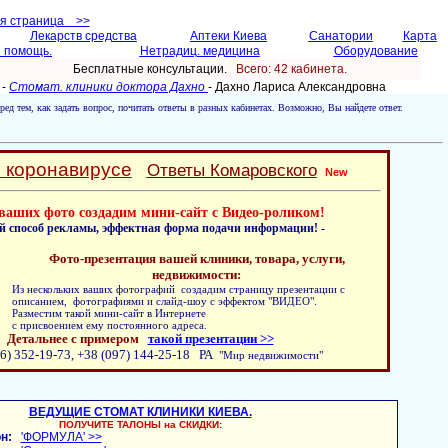
ая страница >>
Лекарств средства
Аптеки Киева
Санатории
Карта
 помощь.
Нетрадиц. медицина
Оборудование
Бесплатные консультации.
Всего: 42 кабинетa.
 -
Стомат. клиники доктора Дахно
- Дахно Лариса Александровнa
ред тем, как задать вопрос, почитать ответы в разных кабинетах. Возможно, Вы найдете ответ.
о коронавирусе
Ответы Комаровского
New
ваших фото создадим мини-сайт с Видео-роликом!
й способ рекламы, эффектная форма подачи информации! -
Фото-презентация вашей клиники, товара, услуги,
недвижимости:
Из нескольких ваших фотографий создадим страницу презентации с
описанием, фотографиями и слайд-шоу с эффектом "ВИДЕО".
Разместим такой мини-сайт в Интернете
с присвоением ему постоянного адреса.
Детальнее с примером
такой презентации >>
6) 352-19-73, +38 (097) 144-25-18 РА
"Мир недвижимости"
ВЕДУЩИЕ СТОМАТ КЛИНИКИ КИЕВА.
ПОЛУЧИТЕ ТАЛОНЫ на СКИДКИ:
н:
'ФОРМУЛА' >>