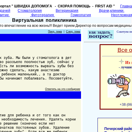
портал " ШВИДКА ДОПОМОГA - СКОРАЯ ПОМОЩЬ - FIRST AID "
Главн
врачей
Cтоматология
Ветеринария
Врачи,клиники.
витие.
Фитотерапия
Гомеопатия
Неотложная
Виртуальная поликлиника
то впечатление на всю жизнь!!! Ведет прием Директор по вопросам медицины
Пред. тема
|
След. тема
Советуем пе
Все 
х зуба. Мы были у стоматолога в дет
во раззъело поолностью зуб, сейчас у
Из 
Есть ли возможность вырвать зубы без
- лучши
ожно сделать, какую анастезию
 ребенок маленький,, а та доктор
бы начинают побаливать. Посоветуйте,
Ответить на это сообщение
+38 (06
тие для ребенка и от того как он
 необходимость лечения. Удалять корни
е решение (конечно если нет
ачатков постоянных зубов. Удаление
Печерский райо
оянные зубы". Если все же ребенок