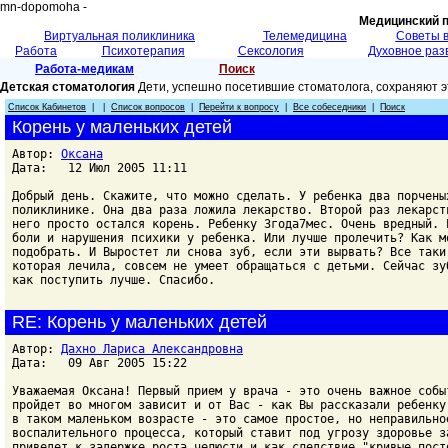
mn-dopomoha -
Медицинский 
Виртуальная поликлиника
Телемедицина
Советы 
Работа
Психотерапия
Сексология
Духовное раз
Работа-медикам
Поиск
Детская стоматология
Дети, успешно посетившие стоматолога, сохраняют э
Список Кабинетов
| |
Список вопросов
|
Перейти к вопросу
|
Все собеседники
|
Поиск
Корень у маленьких детей
Автор:
Оксана
Дата: 12 Июл 2005 11:11
Добрый день. Скажите, что можно сделать. У ребенка два порчены
поликлинике. Она два раза ложила лекарство. Второй раз лекарст
него просто остался корень. Ребенку 3года7мес. Очень вредный. 
боли и нарушения психики у ребенка. Или лучше пролечить? Как м
подобрать. И Выростет ли снова зуб, если эти вырвать? Все таки
которая лечила, совсем не умеет обращаться с детьми. Сейчас зу
как поступить лучше. Спасибо.
RE: Корень у маленьких детей
Автор:
Дахно Лариса Александровна
Дата: 09 Авг 2005 15:22
Уважаемая Оксана! Первый прием у врача - это очень важное собы
пройдет во многом зависит и от Вас - как Вы рассказали ребенку
в таком маленьком возрасте - это самое простое, но неправильно
воспалительного процесса, который ставит под угрозу здоровье з
приведет к задержке роста челюсти и как следствие "кривые пост