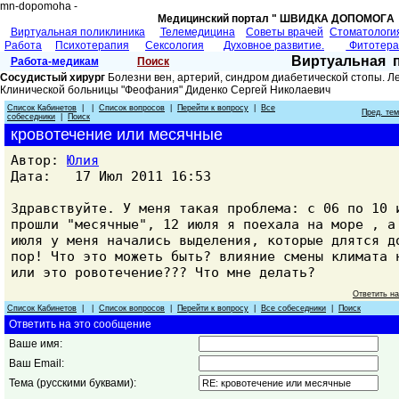
mn-dopomoha -
Медицинский портал " ШВИДКА ДОПОМОГA 
Виртуальная поликлиника
Телемедицина
Советы врачей
Cтоматологи
Работа
Психотерапия
Сексология
Духовное развитие.
Фитотер
Виртуальная 
Работа-медикам
Поиск
Сосудистый хирург
Болезни вен, артерий, синдром диабетической стопы. Л
Клинической больницы "Феофания" Диденко Сергей Николаевич
Список Кабинетов
| |
Список вопросов
|
Перейти к вопросу
|
Все
Пред. те
собеседники
|
Поиск
кровотечение или месячные
Автор:
Юлия
Дата: 17 Июл 2011 16:53
Здравствуйте. У меня такая проблема: с 06 по 10 
прошли "месячные", 12 июля я поехала на море , а
июля у меня начались выделения, которые длятся д
пор! Что это можеть быть? влияние смены климата 
или это ровотечение??? Что мне делать?
Ответить н
Список Кабинетов
| |
Список вопросов
|
Перейти к вопросу
|
Все собеседники
|
Поиск
Ответить на это сообщение
Ваше имя:
Ваш Email:
Тема (русскими буквами):