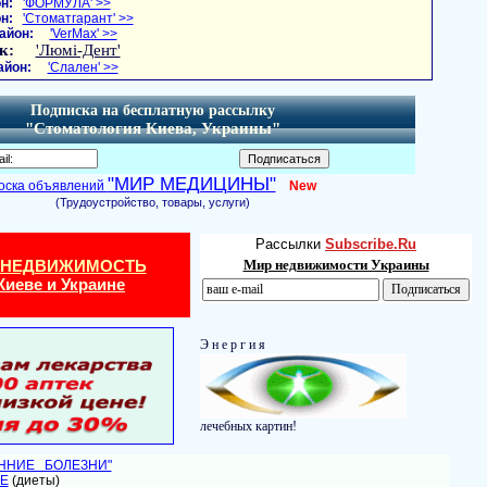
н:
'ФОРМУЛА' >>
н:
'Стоматгарант' >>
айон:
'VerMax' >>
к:
'Люмі-Дент'
айон:
'Слален' >>
Подписка на бесплатную рассылку
"Стоматология Киева, Украины"
"МИР МЕДИЦИНЫ"
оска объявлений
New
(Трудоустройство, товары, услуги)
Рассылки
Subscribe.Ru
 НЕДВИЖИМОСТЬ
Мир недвижимости Украины
Киеве и Украине
Э н е р г и я
лечебных картин!
ЕННИЕ БОЛЕЗНИ"
Е
(диеты)