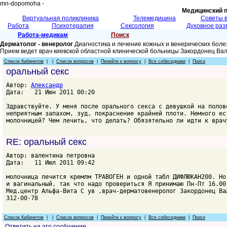
mn-dopomoha -
Медицинский 
Виртуальная поликлиника
Телемедицина
Советы 
Работа
Психотерапия
Сексология
Духовное раз
Работа-медикам
Поиск
Дерматолог - венеролог
Диагностика и лечение кожных и венерических боле
Прием ведет врач киевской областной клинической больницы Закордонец Ва
Список Кабинетов
| |
Список вопросов
|
Перейти к вопросу
|
Все собеседники
|
Поиск
оральный секс
Автор:
Александр
Дата: 21 Июн 2011 00:20
Здравствуйте. У меня после орального секса с девушкой на полов
неприятным запахом, зуд, покраснение крайней плоти. Немного ес
молочницей? Чем лечить, что делать? Обязятельно ли идти к врач
RE: оральный секс
Автор: валентина петровна
Дата: 11 Июл 2011 09:42
молочница лечится кремлм ТРАВОГЕН и одной табл ДИФЛЮКАН200. Но
и вагинальный. так что надо провериться Я принимаю Пн-Пт 16.00
Мед.центр Альфа-Вита С ув .врач-дерматовенеролог Закордонец Ва
312-00-78
Список Кабинетов
| |
Список вопросов
|
Перейти к вопросу
|
Все собеседники
|
Поиск
Ответить на это сообщение