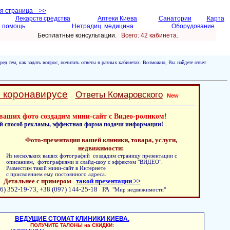
ая страница >>
Лекарств средства
Аптеки Киева
Санатории
Карта
 помощь.
Нетрадиц. медицина
Оборудование
Бесплатные консультации.
Всего: 42 кабинетa.
ред тем, как задать вопрос, почитать ответы в разных кабинетах. Возможно, Вы найдете ответ.
о коронавирусе
Ответы Комаровского
New
ваших фото создадим мини-сайт с Видео-роликом!
й способ рекламы, эффектная форма подачи информации! -
Фото-презентация вашей клиники, товара, услуги,
недвижимости:
Из нескольких ваших фотографий создадим страницу презентации с
описанием, фотографиями и слайд-шоу с эффектом "ВИДЕО".
Разместим такой мини-сайт в Интернете
с присвоением ему постоянного адреса.
Детальнее с примером
такой презентации >>
6) 352-19-73, +38 (097) 144-25-18 РА
"Мир недвижимости"
ВЕДУЩИЕ СТОМАТ КЛИНИКИ КИЕВА.
ПОЛУЧИТЕ ТАЛОНЫ на СКИДКИ: