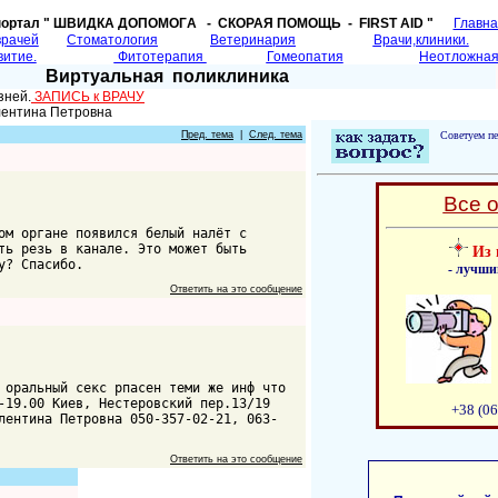
портал " ШВИДКА ДОПОМОГA - СКОРАЯ ПОМОЩЬ - FIRST AID "
Главн
врачей
Cтоматология
Ветеринария
Врачи,клиники.
витие.
Фитотерапия
Гомеопатия
Неотложная
Виртуальная поликлиника
зней.
ЗАПИСЬ к ВРАЧУ
лентина Петровна
Пред. тема
|
След. тема
Советуем пе
Все 
ом органе появился белый налёт с
ть резь в канале. Это может быть
Из 
у? Спасибо.
- лучши
Ответить на это сообщение
 оральный секс рпасен теми же инф что
-19.00 Киев, Нестеровский пер.13/19
+38 (06
лентина Петровна 050-357-02-21, 063-
Ответить на это сообщение