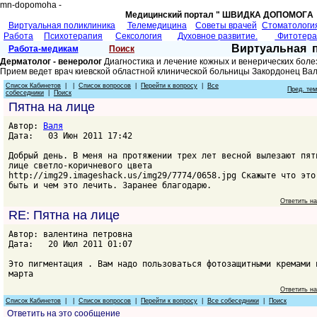
mn-dopomoha -
Медицинский портал " ШВИДКА ДОПОМОГA 
Виртуальная поликлиника
Телемедицина
Советы врачей
Cтоматологи
Работа
Психотерапия
Сексология
Духовное развитие.
Фитотер
Виртуальная 
Работа-медикам
Поиск
Дерматолог - венеролог
Диагностика и лечение кожных и венерических боле
Прием ведет врач киевской областной клинической больницы Закордонец Ва
Список Кабинетов
| |
Список вопросов
|
Перейти к вопросу
|
Все
Пред. те
собеседники
|
Поиск
Пятна на лице
Автор:
Валя
Дата: 03 Июн 2011 17:42
Добрый день. В меня на протяжении трех лет весной вылезают пят
лице светло-коричневого цвета
http://img29.imageshack.us/img29/7774/0658.jpg Скажыте что это
быть и чем это лечить. Заранее благодарю.
Ответить н
RE: Пятна на лице
Автор: валентина петровна
Дата: 20 Июл 2011 01:07
Это пигментация . Вам надо пользоваться фотозащитными кремами 
марта
Ответить н
Список Кабинетов
| |
Список вопросов
|
Перейти к вопросу
|
Все собеседники
|
Поиск
Ответить на это сообщение