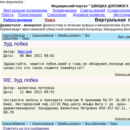
mn-dopomoha -
Медицинский портал " ШВИДКА ДОПОМОГA 
Виртуальная поликлиника
Телемедицина
Советы врачей
Cтоматологи
Работа
Психотерапия
Сексология
Духовное развитие.
Фитотер
Виртуальная 
Работа-медикам
Поиск
Дерматолог - венеролог
Диагностика и лечение кожных и венерических боле
Прием ведет врач киевской областной клинической больницы Закордонец Ва
Список Кабинетов
| |
Список вопросов
|
Перейти к вопросу
|
Все
Пред. те
собеседники
|
Поиск
Зуд лобка
Автор:
Дмитрий
Дата: 06 Июн 2011 08:02
Здравстуйте. чешется лобок,вшей и гнид не обнаружил,половую жи
начал,что это такое,скажите пожайлуста?!
Ответить н
RE: Зуд лобка
Автор: валентина петповна
Дата: 11 Июл 2011 09:55
постригите волосы и приходите осмотрю Я принимаю Пн-Пт 16.00-1
Киев, Нестеровский пер.13/19 Мед.центр Альфа-Вита С ув .врач-
дерматовенеролог Закордонец Валентина Петровна 050-357-02-21, 
00-78
Ответить н
Список Кабинетов
| |
Список вопросов
|
Перейти к вопросу
|
Все собеседники
|
Поиск
Ответить на это сообщение