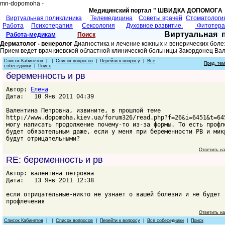
mn-dopomoha -
Медицинский портал " ШВИДКА ДОПОМОГA 
Виртуальная поликлиника
Телемедицина
Советы врачей
Cтоматологи
Работа
Психотерапия
Сексология
Духовное развитие.
Фитотер
Виртуальная 
Работа-медикам
Поиск
Дерматолог - венеролог
Диагностика и лечение кожных и венерических боле
Прием ведет врач киевской областной клинической больницы Закордонец Ва
Список Кабинетов
| |
Список вопросов
|
Перейти к вопросу
|
Все
Пред. те
собеседники
|
Поиск
беременность и рв
Автор:
Елена
Дата: 10 Янв 2011 04:39
Валентина Петровна, извините, в прошлой теме
http://www.dopomoha.kiev.ua/forum326/read.php?f=26&i=6451&t=64
могу написать продолжение почему-то из-за формы. То есть профл
будет обязательным даже, если у меня при беременности РВ и мик
будут отрицательными?
Ответить н
RE: беременность и рв
Автор: валентина петровна
Дата: 13 Янв 2011 12:38
если отрицательные-никто не узнает о вашей болезни и не будет
профлечения
Ответить н
Список Кабинетов
| |
Список вопросов
|
Перейти к вопросу
|
Все собеседники
|
Поиск