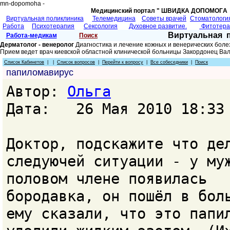
mn-dopomoha -
Медицинский портал " ШВИДКА ДОПОМОГA 
Виртуальная поликлиника
Телемедицина
Советы врачей
Cтоматологи
Работа
Психотерапия
Сексология
Духовное развитие.
Фитотер
Виртуальная 
Работа-медикам
Поиск
Дерматолог - венеролог
Диагностика и лечение кожных и венерических боле
Прием ведет врач киевской областной клинической больницы Закордонец Ва
Список Кабинетов
| |
Список вопросов
|
Перейти к вопросу
|
Все собеседники
|
Поиск
папиломавирус
Автор:
Ольга
Дата: 26 Мая 2010 18:33
Доктор, подскажите что де
следуючей ситуации - у му
половом члене появилась
бородавка, он пошёл в бол
ему сказали, что это папи