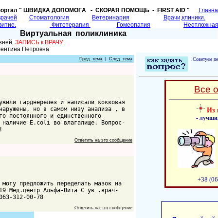
портал " ШВИДКА ДОПОМОГA - СКОРАЯ ПОМОЩЬ - FIRST AID "
Главн
врачей
Cтоматология
Ветеринария
Врачи,клиники.
витие.
Фитотерапия
Гомеопатия
Неотложная
Виртуальная поликлиника
зней.
ЗАПИСЬ к ВРАЧУ
лентина Петровна
Пред. тема
|
След. тема
Советуем пе
Все 
ужили гарднерелез и написали кокковая
наружены, но в самом низу анализа , в
Из 
го постоянного и единственного
- лучши
 наличие E.coli во влагалище. Вопрос-
!
Ответить на это сообщение
+38 (06
 могу предложить переделать мазок на
19 Мед.центр Альфа-Вита С ув .врач-
063-312-00-78
Ответить на это сообщение