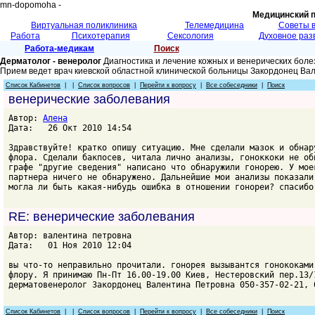
mn-dopomoha -
Медицинский 
Виртуальная поликлиника
Телемедицина
Советы 
Работа
Психотерапия
Сексология
Духовное раз
Работа-медикам
Поиск
Дерматолог - венеролог
Диагностика и лечение кожных и венерических боле
Прием ведет врач киевской областной клинической больницы Закордонец Ва
Список Кабинетов
| |
Список вопросов
|
Перейти к вопросу
|
Все собеседники
|
Поиск
венерические заболевания
Автор:
Алена
Дата: 26 Окт 2010 14:54
Здравствуйте! кратко опишу ситуацию. Мне сделали мазок и обнар
флора. Сделали бакпосев, читала лично анализы, гоноккоки не об
графе "другие сведения" написано что обнаружили гонорею. У мое
партнера ничего не обнаружено. Дальнейшие мои анализы показали
могла ли быть какая-нибудь ошибка в отношении гонореи? спасибо
RE: венерические заболевания
Автор: валентина петровна
Дата: 01 Ноя 2010 12:04
вы что-то неправильно прочитали. гонорея вызывантся гонококами
флору. Я принимаю Пн-Пт 16.00-19.00 Киев, Нестеровский пер.13/
дерматовенеролог Закордонец Валентина Петровна 050-357-02-21, 
Список Кабинетов
| |
Список вопросов
|
Перейти к вопросу
|
Все собеседники
|
Поиск