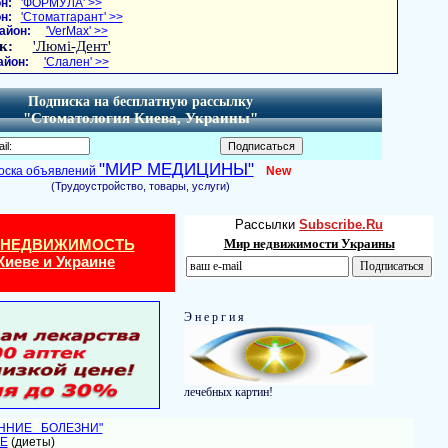
н:
'ФОРМУЛА' >>
н:
'Стоматгарант' >>
айон:
'VerMax' >>
к:
'Люмі-Дент'
айон:
'Слален' >>
Подписка на бесплатную рассылку
"Стоматология Киева, Украины"
"МИР МЕДИЦИНЫ"
оска объявлений
New
(Трудоустройство, товары, услуги)
Рассылки
Subscribe.Ru
 НЕДВИЖИМОСТЬ
Мир недвижимости Украины
Киеве и Украине
Э н е р г и я
лечебных картин!
ЕННИЕ БОЛЕЗНИ"
Е
(диеты)