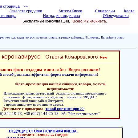
ая страница >>
Лекарств средства
Аптеки Киева
Санатории
Карта
 помощь.
Нетрадиц. медицина
Оборудование
Бесплатные консультации.
Всего: 42 кабинетa.
ред тем, как задать вопрос, почитать ответы в разных кабинетах. Возможно, Вы найдете ответ.
о коронавирусе
Ответы Комаровского
New
ваших фото создадим мини-сайт с Видео-роликом!
й способ рекламы, эффектная форма подачи информации! -
Фото-презентация вашей клиники, товара, услуги,
недвижимости:
Из нескольких ваших фотографий создадим страницу презентации с
описанием, фотографиями и слайд-шоу с эффектом "ВИДЕО".
Разместим такой мини-сайт в Интернете
с присвоением ему постоянного адреса.
Детальнее с примером
такой презентации >>
6) 352-19-73, +38 (097) 144-25-18 РА
"Мир недвижимости"
ВЕДУЩИЕ СТОМАТ КЛИНИКИ КИЕВА.
ПОЛУЧИТЕ ТАЛОНЫ на СКИДКИ: