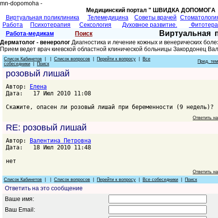
mn-dopomoha -
Медицинский портал " ШВИДКА ДОПОМОГA 
Виртуальная поликлиника
Телемедицина
Советы врачей
Cтоматологи
Работа
Психотерапия
Сексология
Духовное развитие.
Фитотер
Виртуальная 
Работа-медикам
Поиск
Дерматолог - венеролог
Диагностика и лечение кожных и венерических боле
Прием ведет врач киевской областной клинической больницы Закордонец Ва
Список Кабинетов
| |
Список вопросов
|
Перейти к вопросу
|
Все
Пред. те
собеседники
|
Поиск
розовый лишай
Автор:
Елена
Дата: 17 Июл 2010 11:08
Скажите, опасен ли розовый лишай при беременности (9 недель)?
Ответить н
RE: розовый лишай
Автор:
Валентина Петровна
Дата: 18 Июл 2010 11:48
нет
Ответить н
Список Кабинетов
| |
Список вопросов
|
Перейти к вопросу
|
Все собеседники
|
Поиск
Ответить на это сообщение
Ваше имя:
Ваш Email: