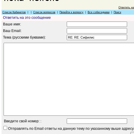
Ответить н
Список Кабинетов
| |
Список вопросов
|
Перейти к вопросу
|
Все собеседники
|
Поиск
Ответить на это сообщение
Ваше имя:
Ваш Email:
Тема (русскими буквами):
Введите свой номер: :
Отправлять по Email ответы на данную тему по указанному выше адресу