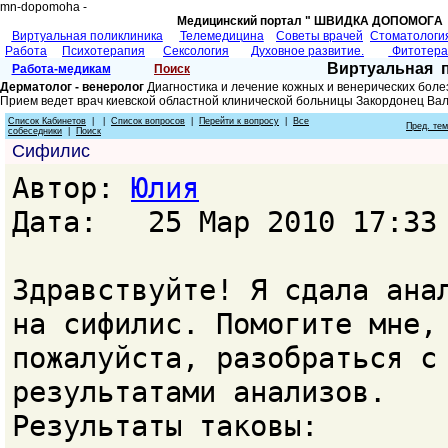
mn-dopomoha -
Медицинский портал " ШВИДКА ДОПОМОГA 
Виртуальная поликлиника
Телемедицина
Советы врачей
Cтоматологи
Работа
Психотерапия
Сексология
Духовное развитие.
Фитотер
Виртуальная 
Работа-медикам
Поиск
Дерматолог - венеролог
Диагностика и лечение кожных и венерических боле
Прием ведет врач киевской областной клинической больницы Закордонец Ва
Список Кабинетов
| |
Список вопросов
|
Перейти к вопросу
|
Все
Пред. те
собеседники
|
Поиск
Сифилис
Автор:
Юлия
Дата: 25 Мар 2010 17:33
Здравствуйте! Я сдала ана
на сифилис. Помогите мне,
пожалуйста, разобраться с
результатами анализов.
Результаты таковы: