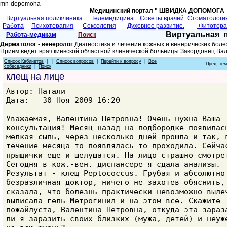
mn-dopomoha -
Медицинский портал " ШВИДКА ДОПОМОГA 
Виртуальная поликлиника
Телемедицина
Советы врачей
Cтоматологи
Работа
Психотерапия
Сексология
Духовное развитие.
Фитотер
Виртуальная 
Работа-медикам
Поиск
Дерматолог - венеролог
Диагностика и лечение кожных и венерических боле
Прием ведет врач киевской областной клинической больницы Закордонец Ва
Список Кабинетов
| |
Список вопросов
|
Перейти к вопросу
|
Все
Пред. те
собеседники
|
Поиск
клещ на лице
Автор: Натали
Дата: 30 Ноя 2009 16:20
Уважаемая, Валентина Петровна! Очень нужна Ваша
консультация! Месяц назад на подбородке появилас
мелкая сыпь, через несколько дней прошла и так, 
течение месяца то появлялась то проходила. Сейча
прыщички еще и шелушатся. На лицо страшно смотре
Сегодня в кож.-вен. диспансере я сдала анализы.
Результат - клещ Peptococcus. Грубая и абсолютно
безразличная доктор, ничего не захотев обяснить,
сказала, что болезнь практически невозможно выле
выписала гель Метрогинил и на этом все. Скажите
пожайлуста, Валентина Петровна, откуда эта зараз
ли я заразить своих близких (мужа, детей) и неуж