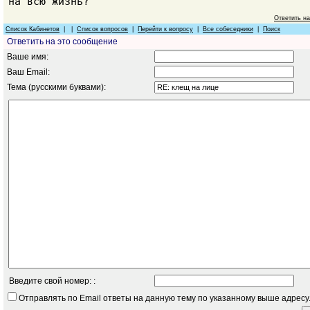
на всю жизнь?
Ответить н
Список Кабинетов
| |
Список вопросов
|
Перейти к вопросу
|
Все собеседники
|
Поиск
Ответить на это сообщение
Ваше имя:
Ваш Email:
Тема (русскими буквами):
Введите свой номер: :
Отправлять по Email ответы на данную тему по указанному выше адресу