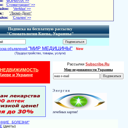
н:
'ФОРМУЛА' >>
н:
'Стоматгарант' >>
айон:
'VerMax' >>
к:
'Люмі-Дент'
айон:
'Слален' >>
Подписка на бесплатную рассылку
"Стоматология Киева, Украины"
"МИР МЕДИЦИНЫ"
оска объявлений
New
(Трудоустройство, товары, услуги)
Рассылки
Subscribe.Ru
 НЕДВИЖИМОСТЬ
Мир недвижимости Украины
Киеве и Украине
Э н е р г и я
лечебных картин!
ЕННИЕ БОЛЕЗНИ"
Е
(диеты)