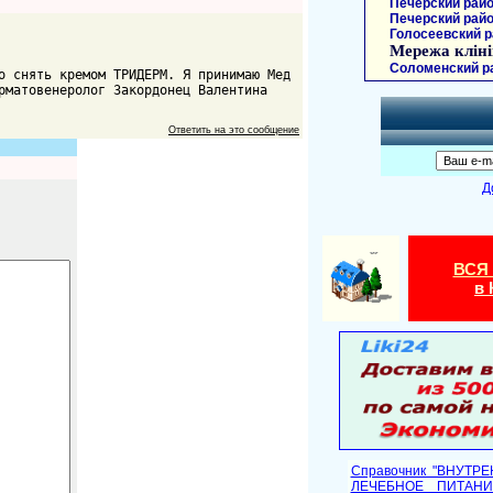
Печерский райо
Печерский райо
Голосеевский р
Мережа кліні
Соломенский р
о снять кремом ТРИДЕРМ. Я принимаю Мед
рматовенеролог Закордонец Валентина
Ответить на это сообщение
Д
ВСЯ
в 
Справочник "ВНУТР
ЛЕЧЕБНОЕ ПИТАНИ