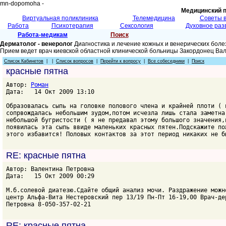
mn-dopomoha -
Медицинский 
Виртуальная поликлиника
Телемедицина
Советы 
Работа
Психотерапия
Сексология
Духовное раз
Работа-медикам
Поиск
Дерматолог - венеролог
Диагностика и лечение кожных и венерических боле
Прием ведет врач киевской областной клинической больницы Закордонец Ва
Список Кабинетов
| |
Список вопросов
|
Перейти к вопросу
|
Все собеседники
|
Поиск
красные пятна
Автор:
Роман
Дата: 14 Окт 2009 13:10
Образовалась сыпь на головке полового члена и крайней плоти ( 
сопрвождалась небольшим зудом,потом исчезла лишь стала заметна
небольшой бугристости ( я не предавал этому большого значения,
появилась эта сыпь ввиде маленьких красных пятен.Подскажите по
этого избавится! Половых контактов за этот период никаких не б
RE: красные пятна
Автор: Валентина Петровна
Дата: 15 Окт 2009 00:29
М.б.солевой диатезю.Сдайте общий анализ мочи. Раздражение можн
центр Альфа-Вита Нестеровский пер 13/19 Пн-Пт 16-19,00 Врач-де
Петровна 8-050-357-02-21
RE: красные пятна