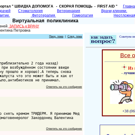
портал " ШВИДКА ДОПОМОГA - СКОРАЯ ПОМОЩЬ - FIRST AID "
Главн
врачей
Cтоматология
Ветеринария
Врачи,клиники.
витие.
Фитотерапия
Гомеопатия
Неотложная
Виртуальная поликлиника
зней.
ЗАПИСЬ к ВРАЧУ
лентина Петровна
Пред. тема
|
След. тема
Советуем пе
Все 
приблизительно 2 года назад)
 при возбуждённом состоянии ввиде
Из 
ну прошло и хорошо).А теперь снова
- лучши
жалуста что это может быть и как от
ыло,антибиотиков не принимал.
Ответить на это сообщение
+38 (06
о снять кремом ТРИДЕРМ. Я принимаю Мед
рматовенеролог Закордонец Валентина
Ответить на это сообщение