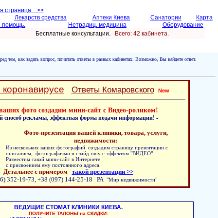
ая страница >>
Лекарств средства
Аптеки Киева
Санатории
Карта
 помощь.
Нетрадиц. медицина
Оборудование
Бесплатные консультации.
Всего: 42 кабинетa.
ред тем, как задать вопрос, почитать ответы в разных кабинетах. Возможно, Вы найдете ответ.
о коронавирусе
Ответы Комаровского
New
ваших фото создадим мини-сайт с Видео-роликом!
й способ рекламы, эффектная форма подачи информации! -
Фото-презентация вашей клиники, товара, услуги,
недвижимости:
Из нескольких ваших фотографий создадим страницу презентации с
описанием, фотографиями и слайд-шоу с эффектом "ВИДЕО".
Разместим такой мини-сайт в Интернете
с присвоением ему постоянного адреса.
Детальнее с примером
такой презентации >>
6) 352-19-73, +38 (097) 144-25-18 РА
"Мир недвижимости"
ВЕДУЩИЕ СТОМАТ КЛИНИКИ КИЕВА.
ПОЛУЧИТЕ ТАЛОНЫ на СКИДКИ: