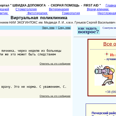
портал " ШВИДКА ДОПОМОГA - СКОРАЯ ПОМОЩЬ - FIRST AID "
Главн
врачей
Cтоматология
Ветеринария
Врачи,клиники.
витие.
Фитотерапия
Гомеопатия
Неотложная
Виртуальная поликлиника
нием НИИ ЭКОГИНТОКС им. Медведя Л. И., к.м.н. Гуньков Сергей Васильевич
Пред. тема
|
След. тема
Советуем пе
Все 
 яичника, через неделю из больницы
ли же это может быть следствием
Из 
- лучши
Ответить на это сообщение
 врачу. Это не норма. С уважением, С.
+38 (06
Ответить на это сообщение
Печерский райо