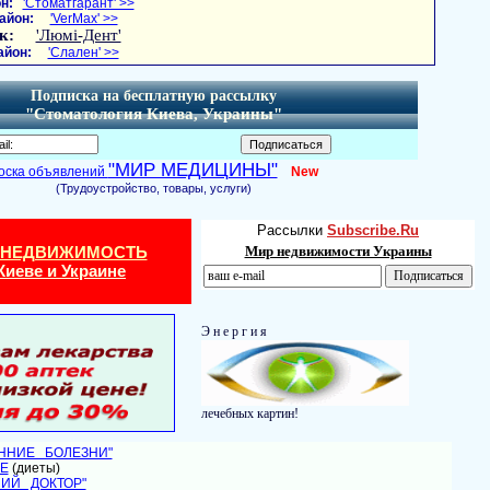
н:
'Стоматгарант' >>
айон:
'VerMax' >>
к:
'Люмі-Дент'
айон:
'Слален' >>
Подписка на бесплатную рассылку
"Стоматология Киева, Украины"
"МИР МЕДИЦИНЫ"
оска объявлений
New
(Трудоустройство, товары, услуги)
Рассылки
Subscribe.Ru
 НЕДВИЖИМОСТЬ
Мир недвижимости Украины
Киеве и Украине
Э н е р г и я
лечебных картин!
ЕННИЕ БОЛЕЗНИ"
Е
(диеты)
НИЙ ДОКТОР"