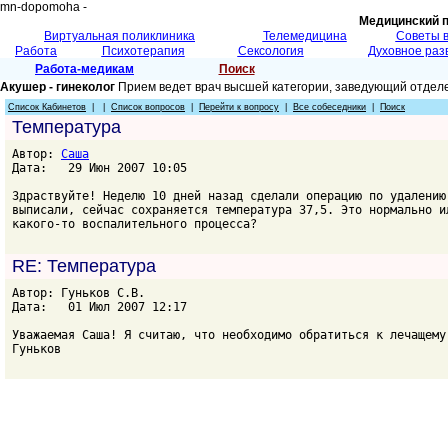
mn-dopomoha -
Медицинский 
Виртуальная поликлиника
Телемедицина
Советы 
Работа
Психотерапия
Сексология
Духовное раз
Работа-медикам
Поиск
Акушер - гинеколог
Прием ведет врач высшей категории, заведующий отделе
Список Кабинетов
| |
Список вопросов
|
Перейти к вопросу
|
Все собеседники
|
Поиск
Температура
Автор:
Саша
Дата: 29 Июн 2007 10:05
Здраствуйте! Неделю 10 дней назад сделали операцию по удалению
выписали, сейчас сохраняется температура 37,5. Это нормально и
какого-то воспалительного процесса?
RE: Температура
Автор: Гуньков С.В.
Дата: 01 Июл 2007 12:17
Уважаемая Саша! Я считаю, что необходимо обратиться к лечащему
Гуньков