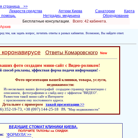
ая страница >>
Лекарств средства
Аптеки Киева
Санатории
Карта
 помощь.
Нетрадиц. медицина
Оборудование
Бесплатные консультации.
Всего: 42 кабинетa.
Архив
ред тем, как задать вопрос, почитать ответы в разных кабинетах. Возможно, Вы найдете ответ.
о коронавирусе
Ответы Комаровского
New
ваших фото создадим мини-сайт с Видео-роликом!
й способ рекламы, эффектная форма подачи информации! -
Фото-презентация вашей клиники, товара, услуги,
недвижимости:
Из нескольких ваших фотографий создадим страницу презентации с
описанием, фотографиями и слайд-шоу с эффектом "ВИДЕО".
Разместим такой мини-сайт в Интернете
с присвоением ему постоянного адреса.
Детальнее с примером
такой презентации >>
6) 352-19-73, +38 (097) 144-25-18 РА
"Мир недвижимости"
ВЕДУЩИЕ СТОМАТ КЛИНИКИ КИЕВА.
ПОЛУЧИТЕ ТАЛОНЫ на СКИДКИ:
н:
'ФОРМУЛА' >>