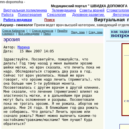
mn-dopomoha -
Медицинский портал " ШВИДКА ДОПОМОГA 
Виртуальная поликлиника
Телемедицина
Советы врачей
Cтоматологи
Работа
Психотерапия
Сексология
Духовное развитие.
Фитотер
Виртуальная 
Работа-медикам
Поиск
Акушер - гинеколог
Прием ведет врач высшей категории, заведующий отделе
Список Кабинетов
| |
Список вопросов
|
Перейти
Пред. тема
|
След. тема
к вопросу
|
Все собеседники
|
Поиск
эрозия
Автор:
Марина
Дата: 15 Июн 2007 14:05
Здравствуйте. Посоветуйте, пожалуйста, что
делать! Год тому назад у меня выявили эрозию
шейки матки, но врач сказала, что лечить пока не
надо. Обследоваться стараюсь два раза в год.
Сейчас тот врач уволилась. Новый же врач
говорит, что эрозию надо лечить (прижегать), что
она больше чем 5-ти рублёвая монета.
Посоветовалась с другим врачом в другой клинике.
Мне сказали, что лечение (прижегание) влияет на
эластичность матки, и в дальнейшем при родах
могут быть осложнения и разрывы. Посоветовали
с 
пока не трогать эрозию. Я не рожала, абортов не
делала. Мне 24 года. В ближайшие год-два рожать
не собираюсь. Что делать? Лечить эрозию или
сначало рожать? Может можно вылечить какими-то
настойками/травками/маслами? Чем лучше? Куда
обратиться?