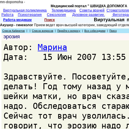
mn-dopomoha -
Медицинский портал " ШВИДКА ДОПОМОГA 
Виртуальная поликлиника
Телемедицина
Советы врачей
Cтоматологи
Работа
Психотерапия
Сексология
Духовное развитие.
Фитотер
Виртуальная 
Работа-медикам
Поиск
Акушер - гинеколог
Прием ведет врач высшей категории, заведующий отделе
Список Кабинетов
| |
Список вопросов
|
Перейти к вопросу
|
Все собеседники
|
Поиск
эрозия
Автор:
Марина
Дата: 15 Июн 2007 13:55
Здравствуйте. Посоветуйте
делать! Год тому назад у 
шейки матки, но врач сказ
надо. Обследоваться стара
Сейчас тот врач уволилась
говорит, что эрозию надо 