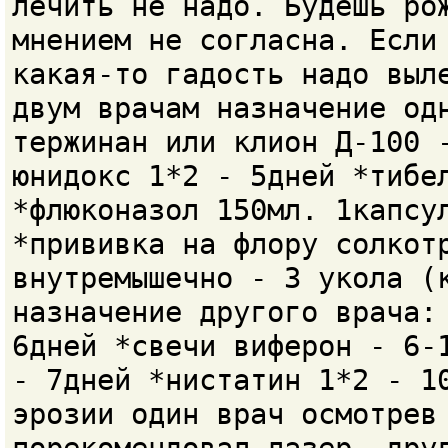
лечить не надо. Будешь ро
мнением не согласна. Если
какая-то гадость надо выл
двум врачам назначение од
тержинан или клион Д-100 
юнидокс 1*2 - 5дней *тибе
*флюконазол 150мл. 1капсу
*прививка на флору солкот
внутремышечно - 3 укола (
назначение другого врача:
6дней *свечи виферон - 6-
- 7дней *нистатин 1*2 - 1
эрозии один врач осмотрев