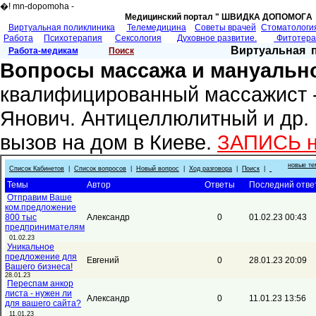
�! mn-dopomoha -
Медицинский портал " ШВИДКА ДОПОМОГA 
Виртуальная поликлиника
Телемедицина
Советы врачей
Cтоматологи
Работа
Психотерапия
Сексология
Духовное развитие.
Фитотер
Виртуальная 
Работа-медикам
Поиск
Вопросы массажа и мануальн
квалифицированный массажист 
Янович. Антицеллюлитный и др.
вызов на дом в Киеве.
ЗАПИСЬ 
новые те
Список Кабинетов
|
Список вопросов
|
Новый вопрос
|
Ход разговора
|
Поиск
|
Темы
Автор
Ответы
Последний отве
Отправим Ваше
ком.предложение
800 тыс
Александр
0
01.02.23 00:43
предпринимателям
01.02.23
Уникальное
предложение для
Евгений
0
28.01.23 20:09
Вашего бизнеса!
28.01.23
Переспам анкор
листа - нужен ли
Александр
0
11.01.23 13:56
для вашего сайта?
11.01.23