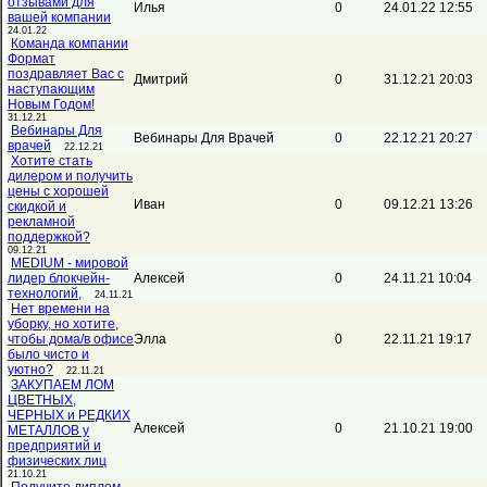
отзывами для
Илья
0
24.01.22 12:55
вашей компании
24.01.22
Команда компании
Формат
поздравляет Вас с
Дмитрий
0
31.12.21 20:03
наступающим
Новым Годом!
31.12.21
Вебинары Для
Вебинары Для Врачей
0
22.12.21 20:27
врачей
22.12.21
Хотите стать
дилером и получить
цены с хорошей
Иван
0
09.12.21 13:26
скидкой и
рекламной
поддержкой?
09.12.21
MEDIUM - мировой
лидер блокчейн-
Алексей
0
24.11.21 10:04
технологий,
24.11.21
Нет времени на
уборку, но хотите,
чтобы дома/в офисе
Элла
0
22.11.21 19:17
было чисто и
уютно?
22.11.21
ЗАКУПАЕМ ЛОМ
ЦВЕТНЫХ,
ЧЕРНЫХ и РЕДКИХ
Алексей
0
21.10.21 19:00
МЕТАЛЛОВ у
предприятий и
физических лиц
21.10.21