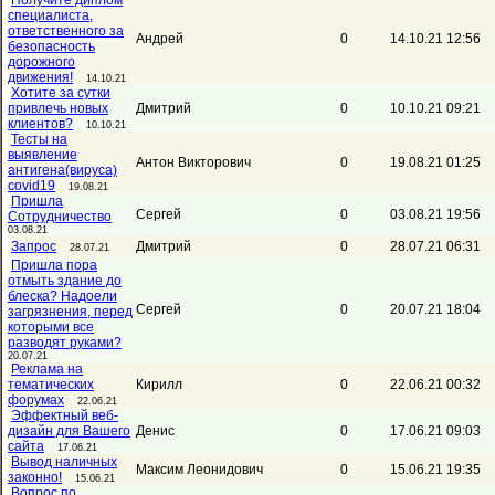
Получите диплом
специалиста,
ответственного за
Андрей
0
14.10.21 12:56
безопасность
дорожного
движения!
14.10.21
Хотите за сутки
привлечь новых
Дмитрий
0
10.10.21 09:21
клиентов?
10.10.21
Тесты на
выявление
Антон Викторович
0
19.08.21 01:25
антигена(вируса)
covid19
19.08.21
Пришла
Сергей
0
03.08.21 19:56
Сотрудничество
03.08.21
Запрос
Дмитрий
0
28.07.21 06:31
28.07.21
Пришла пора
отмыть здание до
блеска? Надоели
Сергей
0
20.07.21 18:04
загрязнения, перед
которыми все
разводят руками?
20.07.21
Реклама на
тематических
Кирилл
0
22.06.21 00:32
форумах
22.06.21
Эффектный веб-
дизайн для Вашего
Денис
0
17.06.21 09:03
сайта
17.06.21
Вывод наличных
Максим Леонидович
0
15.06.21 19:35
законно!
15.06.21
Вопрос по