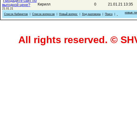
Продадите сайт по
Кирилл
0
21.01.21 13:35
выгодной цене?
21.01.21
новые те
Список Кабинетов
|
Список вопросов
|
Новый вопрос
|
Ход разговора
|
Поиск
|
All rights reserved. © 