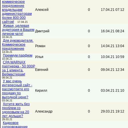
коммерческое
предложение
владельцам/
Алексей
0
17.04.21 07:12
администраторам
более 800 000
сайтов!
17.04.21
Живая, целевая
аудитория в Вашем
Дмитрий
0
16.04.21 08:24
личном чате!
16.04.21
Для руководителя.
Коммерческое
Роман
0
14.04.21 13:04
предложение
14.04.21
Премиум парфюм
Илья
0
10.04.21 10:59
10.04.21
CPA WARNAX
партнерка - 50 000Р
Евгений
0
09.04.21 12:34
за 1 клиента.
Вебмастерам!
09.04.21
У вас очень
интересный сайт -
рассмотрите его
Кирилл
0
03.04.21 21:10
продажу по
выгодной цене?
03.04.21
Хотите жить без
проблем со
Александр
0
29.03.21 19:12
здоровьем на 20
лет дольше?
29.03.21
Кадровое
сопровождение