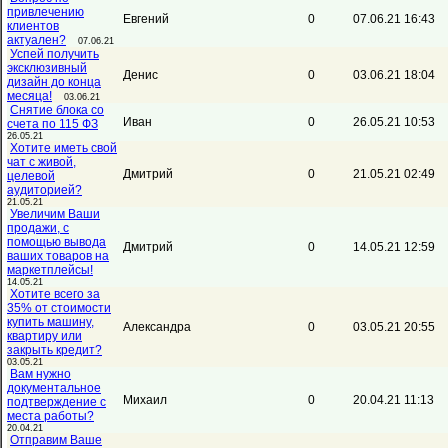
привлечению
Евгений
0
07.06.21 16:43
клиентов
актуален?
07.06.21
Успей получить
эксклюзивный
Денис
0
03.06.21 18:04
дизайн до конца
месяца!
03.06.21
Снятие блока со
Иван
0
26.05.21 10:53
счета по 115 ФЗ
26.05.21
Хотите иметь свой
чат с живой,
Дмитрий
0
21.05.21 02:49
целевой
аудиторией?
21.05.21
Увеличим Ваши
продажи, с
помощью вывода
Дмитрий
0
14.05.21 12:59
ваших товаров на
маркетплейсы!
14.05.21
Хотите всего за
35% от стоимости
купить машину,
Александра
0
03.05.21 20:55
квартиру или
закрыть кредит?
03.05.21
Вам нужно
документальное
Михаил
0
20.04.21 11:13
подтверждение с
места работы?
20.04.21
Отправим Ваше