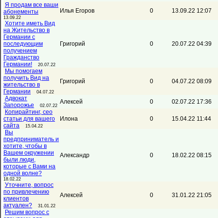
Я продам все ваши
Илья Егоров
0
13.09.22 12:07
абонементы
13.09.22
Хотите иметь Вид
на Жительство в
Германии с
последующим
Григорий
0
20.07.22 04:39
получением
Гражданство
Германии!
20.07.22
Мы помогаем
получить Вид на
Григорий
0
04.07.22 08:09
жительство в
Германии
04.07.22
Адвокат
Алексей
0
02.07.22 17:36
Запорожье
02.07.22
Копирайтинг, сео
статьи для вашего
Илона
0
15.04.22 11:44
сайта
15.04.22
Вы
предприниматель и
хотите, чтобы в
Вашем окружении
Александр
0
18.02.22 08:15
были люди,
которые с Вами на
одной волне?
18.02.22
Уточните, вопрос
по привлечению
Алексей
0
31.01.22 21:05
клиентов
актуален?
31.01.22
Решим вопрос с