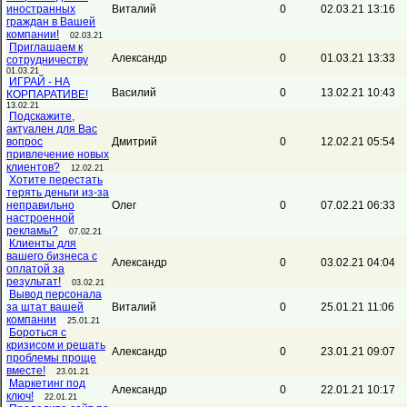
иностранных
Виталий
0
02.03.21 13:16
граждан в Вашей
компании!
02.03.21
Приглашаем к
Александр
0
01.03.21 13:33
сотрудничеству
01.03.21
ИГРАЙ - НА
Василий
0
13.02.21 10:43
КОРПАРАТИВЕ!
13.02.21
Подскажите,
актуален для Вас
вопрос
Дмитрий
0
12.02.21 05:54
привлечение новых
клиентов?
12.02.21
Хотите перестать
терять деньги из-за
неправильно
Олег
0
07.02.21 06:33
настроенной
рекламы?
07.02.21
Клиенты для
вашего бизнеса с
Александр
0
03.02.21 04:04
оплатой за
результат!
03.02.21
Вывод персонала
за штат вашей
Виталий
0
25.01.21 11:06
компании
25.01.21
Бороться с
кризисом и решать
Александр
0
23.01.21 09:07
проблемы проще
вместе!
23.01.21
Маркетинг под
Александр
0
22.01.21 10:17
ключ!
22.01.21