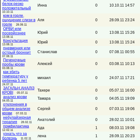
белок резко
Инна
0
10.10.11 14:57
положительный
10.10.11
ком в горле,
ощущение слизи в
Аля
0
28.09.11 23:24
горле
28.09.11
ОРВИ или
Юрий
0
13.08.11 15:26
посерйознее
13.08.11
Консультация
Юрий
0
13.08.11 15:24
13.08.11
пневмония или
Станислав
0
07.08.11 00:55
острый бронхит
07.08.11
Печеночные
Алексей
0
03.08.11 10:13
пробы крови
03.08.11
как збить
температуру у
михаил
0
24.07.11 17:21
ребенка 5 лет
24.07.11
ЗАГАЛЬН.АНАЛІЗ
Тахере
0
05.07.11 16:00
КРОВІ
05.07.11
анализ крови
Тамара
0
04.05.11 19:09
04.05.11
отклонения в
общем анализе
Сергей
0
07.03.11 19:06
крови
07.03.11
небулайзерная
Анатолий
0
28.02.11 10:01
терапия
28.02.11
прмфилактика
Ада
1
08.03.11 19:08
12.02.11
узнать что за
лена
1
28.09.11 20:23
болезнь
11.02.11