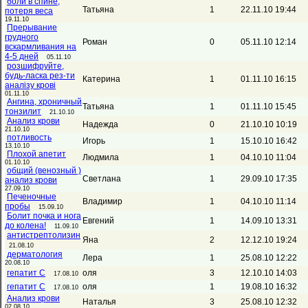
боли в спине,
Татьяна
1
22.11.10 19:44
потеря веса
19.11.10
Прерывание
грудного
Роман
0
05.11.10 12:14
вскармливания на
4-5 дней
05.11.10
розшифруйте,
будь-ласка рез-ти
Катерина
1
01.11.10 16:15
аналізу крові
01.11.10
Ангина, хроничный
Татьяна
1
01.11.10 15:45
тонзилит
21.10.10
Анализ крови
Надежда
0
21.10.10 10:19
21.10.10
потливость
Игорь
1
15.10.10 16:42
13.10.10
Плохой апетит
Людмила
1
04.10.10 11:04
01.10.10
общий (венозный )
Светлана
1
29.09.10 17:35
анализ крови
27.09.10
Печеночные
Владимир
1
04.10.10 11:14
пробы
15.09.10
Болит почка и нога
Евгений
1
14.09.10 13:31
до колена!
11.09.10
антистрептолизин
Яна
2
12.12.10 19:24
21.08.10
дерматология
Лера
1
25.08.10 12:22
20.08.10
гепатит С
оля
3
12.10.10 14:03
17.08.10
гепатит С
оля
1
19.08.10 16:32
17.08.10
Анализ крови
Наталья
3
25.08.10 12:32
02.08.10