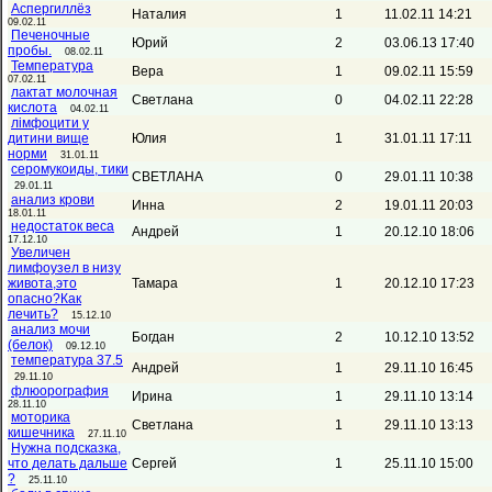
Аспергиллёз
Наталия
1
11.02.11 14:21
09.02.11
Печеночные
Юрий
2
03.06.13 17:40
пробы.
08.02.11
Температура
Вера
1
09.02.11 15:59
07.02.11
лактат молочная
Светлана
0
04.02.11 22:28
кислота
04.02.11
лімфоцити у
дитини вище
Юлия
1
31.01.11 17:11
норми
31.01.11
серомукоиды, тики
СВЕТЛАНА
0
29.01.11 10:38
29.01.11
анализ крови
Инна
2
19.01.11 20:03
18.01.11
недостаток веса
Андрей
1
20.12.10 18:06
17.12.10
Увеличен
лимфоузел в низу
живота,это
Тамара
1
20.12.10 17:23
опасно?Как
лечить?
15.12.10
анализ мочи
Богдан
2
10.12.10 13:52
(белок)
09.12.10
температура 37.5
Андрей
1
29.11.10 16:45
29.11.10
флюорография
Ирина
1
29.11.10 13:14
28.11.10
моторика
Светлана
1
29.11.10 13:13
кишечника
27.11.10
Нужна подсказка,
что делать дальше
Сергей
1
25.11.10 15:00
?
25.11.10