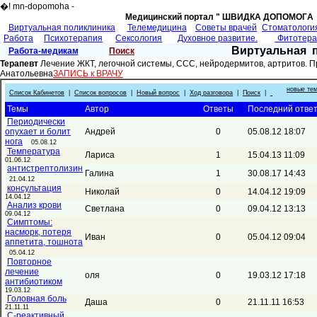
�! mn-dopomoha -
Медицинский портал " ШВИДКА ДОПОМОГA 
Виртуальная поликлиника
Телемедицина
Советы врачей
Cтоматологи
Работа
Психотерапия
Сексология
Духовное развитие.
Фитотер
Виртуальная 
Работа-медикам
Поиск
Терапевт
Лечение ЖКТ, легочной системы, ССС, нейродермитов, артритов. Пр
Анатольевна
ЗАПИСЬ к ВРАЧУ
новые те
Список Кабинетов
|
Список вопросов
|
Новый вопрос
|
Ход разговора
|
Поиск
|
Темы
Автор
Ответы
Последний отве
Периодически
опухает и болит
Андрей
0
05.08.12 18:07
нога
05.08.12
Температура
Лариса
1
15.04.13 11:09
01.06.12
антистрептолизин
Галина
1
30.08.17 14:43
21.04.12
консультация
Николай
0
14.04.12 19:09
14.04.12
Анализ крови
Светлана
0
09.04.12 13:13
09.04.12
Симптомы:
насморк, потеря
Иван
0
05.04.12 09:04
аппетита, тошнота
05.04.12
Повторное
лечение
оля
0
19.03.12 17:18
антибиотиком
19.03.12
Головная боль
Даша
0
21.11.11 16:53
21.11.11
C-реактивный