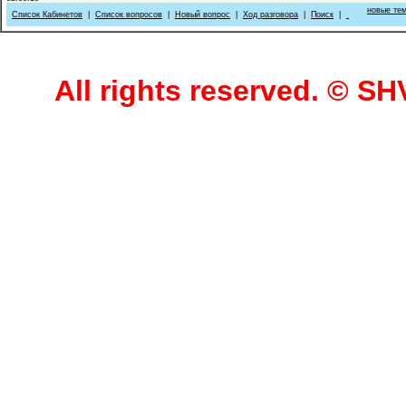
новые те
Список Кабинетов
|
Список вопросов
|
Новый вопрос
|
Ход разговора
|
Поиск
|
All rights reserved. © 