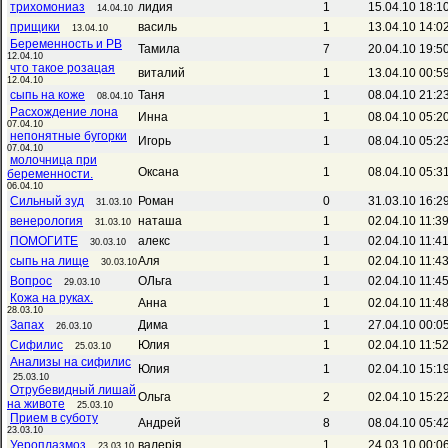
трихомониаз
лидия
1
15.04.10 18:1
14.04.10
прищики
василь
1
13.04.10 14:0
13.04.10
Беременность и РВ
Тамила
7
20.04.10 19:5
12.04.10
что такое розацая
виталий
1
13.04.10 00:5
12.04.10
сыпь на коже
Таня
1
08.04.10 21:2
08.04.10
Расхождение лона
Инна
1
08.04.10 05:2
07.04.10
непонятные бугорки
Игорь
1
08.04.10 05:2
07.04.10
молочница при
Оксана
1
08.04.10 05:3
беременности.
06.04.10
Сильный зуд
Роман
0
31.03.10 16:2
31.03.10
венерология
наташа
1
02.04.10 11:3
31.03.10
ПОМОГИТЕ
алекс
1
02.04.10 11:4
30.03.10
сыпь на лище
Аля
1
02.04.10 11:4
30.03.10
Вопрос
ОЛьга
1
02.04.10 11:4
29.03.10
Кожа на руках.
Анна
1
02.04.10 11:4
28.03.10
Запах
Дима
1
27.04.10 00:0
26.03.10
Сифилис
Юлия
1
02.04.10 11:5
25.03.10
Анализы на сифилис
Юлия
1
02.04.10 15:1
25.03.10
Отрубевидный лишай
Ольга
2
02.04.10 15:2
на животе
25.03.10
Прием в суботу
Андрей
8
08.04.10 05:4
23.03.10
Уероплазмоз
валерія
1
24.03.10 00:0
23.03.10