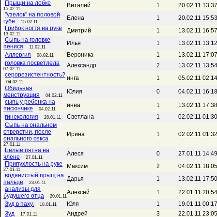
Прыщи на лобке
Виталий
1
20.02.11 13:3
15.02.11
"узелок" на половой
Елена
1
20.02.11 15:5
губе
15.02.11
Грибок ногтя на руке
Дмитрий
1
13.02.11 16:5
13.02.11
Сыпь на головке
Илья
1
13.02.11 13:1
пенися
11.02.11
Аллергия
Вероника
1
13.02.11 17:0
08.02.11
головка посветлела
Александр
2
13.02.11 13:5
07.02.11
серорезистентность?
инга
1
05.02.11 02:1
04.02.11
Обильная
Юлия
0
04.02.11 16:1
менструация
04.02.11
сыпь у ребенка на
инна
1
13.02.11 17:3
писюнчике
04.02.11
гинекология
Светлана
1
02.02.11 01:3
28.01.11
Сыпь на ональном
отверстии, после
Ирина
1
02.02.11 01:3
онального секса
27.01.11
Белые пятна на
Алеся
0
27.01.11 14:4
члене
27.01.11
Припухлость на руке
Максим
2
04.02.11 18:0
27.01.11
водянистый прыщ на
Дарья
1
13.02.11 17:5
пальце
23.01.11
анализы для
Алексей
1
22.01.11 20:5
будушего отца
20.01.11
Зуд в паху.
Юля
1
19.01.11 00:1
18.01.11
Зуд
Андрей
3
22.01.11 23:0
17.01.11