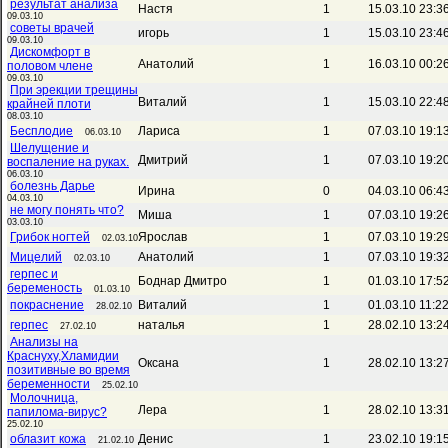
результат анализа
Настя
1
15.03.10 23:3
09.03.10
советы врачей
игорь
1
15.03.10 23:4
09.03.10
Дискомфорт в
Анатолий
1
16.03.10 00:2
половом члене
09.03.10
При эрекции трещины
Виталий
1
15.03.10 22:4
крайней плоти
08.03.10
Бесплодие
Лариса
1
07.03.10 19:1
06.03.10
Шелущение и
Дмитрий
1
07.03.10 19:2
воспаление на руках.
06.03.10
болезнь Дарье
Ирина
0
04.03.10 06:4
04.03.10
не могу понять что?
Миша
1
07.03.10 19:2
03.03.10
Грибок ногтей
Ярослав
1
07.03.10 19:2
02.03.10
Мицелий
Анатолий
1
07.03.10 19:3
02.03.10
герпес и
Боднар Дмитро
1
01.03.10 17:5
беременость
01.03.10
покраснение
Виталий
1
01.03.10 11:2
28.02.10
герпес
наталья
1
28.02.10 13:2
27.02.10
Анализы на
Краснуху,Хламидии
Оксана
1
28.02.10 13:2
позитивные во время
беременности
25.02.10
Молочница,
Лера
1
28.02.10 13:3
папилома-вирус?
25.02.10
облазит кожа
Денис
1
23.02.10 19:1
21.02.10