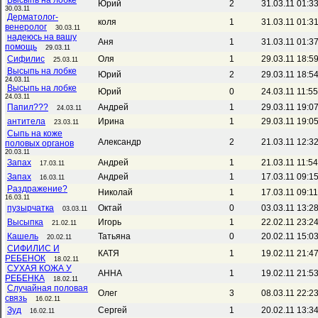
Высыпь на лобке
Юрий
2
31.03.11 01:3
30.03.11
Дерматолог-
коля
1
31.03.11 01:3
венеролог
30.03.11
надеюсь на вашу
Аня
1
31.03.11 01:3
помощь
29.03.11
Сифилис
Оля
1
29.03.11 18:5
25.03.11
Высыпь на лобке
Юрий
2
29.03.11 18:5
24.03.11
Высыпь на лобке
Юрий
0
24.03.11 11:5
24.03.11
Папил???
Андрей
1
29.03.11 19:0
24.03.11
антитела
Ирина
1
29.03.11 19:0
23.03.11
Сыпь на коже
Александр
2
21.03.11 12:3
половых органов
20.03.11
Запах
Андрей
1
21.03.11 11:5
17.03.11
Запах
Андрей
1
17.03.11 09:1
16.03.11
Раздражение?
Николай
1
17.03.11 09:1
16.03.11
пузырчатка
Октай
0
03.03.11 13:2
03.03.11
Высыпка
Игорь
1
22.02.11 23:2
21.02.11
Кашель
Татьяна
0
20.02.11 15:0
20.02.11
СИФИЛИС И
КАТЯ
1
19.02.11 21:4
РЕБЕНОК
18.02.11
СУХАЯ КОЖА У
АННА
1
19.02.11 21:5
РЕБЕНКА
18.02.11
Случайная половая
Олег
3
08.03.11 22:2
связь
16.02.11
Зуд
Сергей
1
20.02.11 13:3
16.02.11