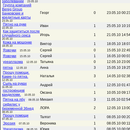
заболеваний
23.05.10
Группа компаний
Bereg Group
Георг
0
23.05.10 00:2
банковские и
кредитные карты
23.05.10
Пятно на руке
Иван
1
25.05.10 10:1
22.05.10
Как защититься после
Игорь
1
21.05.10 14:5
случайного секса
20.05.10
Кожа на мошонке
Виктор
1
18.05.10 18:0
18.05.10
Язвочки
Сергей
0
15.05.10 22:4
15.05.10
Язвочки
Сергей
1
16.05.10 00:0
15.05.10
уреаплазма
Татьяна
0
12.05.10 23:0
12.05.10
пятна
Анна
3
15.05.10 19:2
12.05.10
Прошу помощи.
Наталья
3
14.05.10 02:3
Какие-то пятна.
12.05.10
Сыпь на руках
Андрей
1
12.05.10 01:4
11.05.10
гострокінцеві
Оксана
1
10.05.10 09:1
кандиломи.
10.05.10
Пятна на лбу
Михаил
3
11.05.10 02:5
09.05.10
сифилис у
ЛОРА
2
12.05.10 13:0
беременной 36нед
08.05.10
Прошу помощи
Талгат
1
08.05.10 00:2
07.05.10
Эрозия
Вероника
1
08.05.10 00:1
07.05.10
Уреаплазма
Юлия
3
08.05.10 00:0
06.05.10