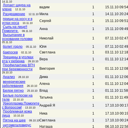
14.11.10
Лопает шкура на
вадим
1
15.11.10 09:5
члене
12.11.10
Раздражение
Мила
1
14.11.10 20:2
12.11.10
прищи на носу и в
Сергей
1
15.11.10 09:5
углах носа
10.11.10
Сыпь на лице!!
Анна
1
15.11.10 09:4
Помогите.
09.11.10
Высыпание в
Николай
1
07.11.10 02:4
основании головки
05.11.10
болит горло
Юля
1
07.11.10 02:4
05.11.10
бакпосев
Светлана
1
03.11.10 12:1
02.11.10
Трещины в уголках
Вера
1
01.11.10 12:1
рта у ребенка
29.10.10
Профилактика ВПЧ
Виктория
1
01.11.10 12:0
при беременности
29.10.10
Анализ
Дима
1
01.11.10 12:0
28.10.10
венерические
Алена
1
01.11.10 12:0
заболевания
26.10.10
Белое пятно
Влад
1
01.11.10 11:5
25.10.10
Белые полоски на
Татьяна
1
01.11.10 11:4
теле
22.10.10
Уреоплазма.Помогите
Андрей Я
1
17.10.10 00:1
с Вопросом!
13.10.10
Проблемная кожа
Ника
1
17.10.10 00:1
лица
10.10.10
Пятна на шее
Светлана
1
17.10.10 00:2
09.10.10
цитомегаловирус
Наташа
1
06.10.10 22:5