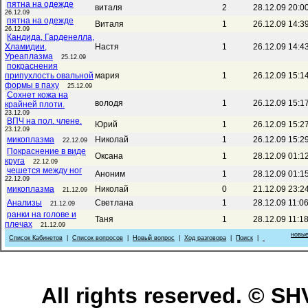
пятна на одежде
виталя
2
28.12.09 20:0
26.12.09
пятна на одежде
Виталя
1
26.12.09 14:3
26.12.09
Кандида, Гарденелла,
Хламидии,
Настя
1
26.12.09 14:4
Уреаплазма
25.12.09
покраснения
припухлость овальной
мария
1
26.12.09 15:1
формы в паху
25.12.09
Сохнет кожа на
володя
1
26.12.09 15:1
крайней плоти.
23.12.09
ВПЧ на пол. члене.
Юрий
1
26.12.09 15:2
23.12.09
микоплазма
Николай
1
26.12.09 15:2
22.12.09
Покраснение в виде
Оксана
1
28.12.09 01:1
круга
22.12.09
чешется между ног
Аноним
1
28.12.09 01:1
22.12.09
микоплазма
Николай
0
21.12.09 23:2
21.12.09
Анализы
Светлана
1
28.12.09 11:0
21.12.09
ранки на голове и
Таня
1
28.12.09 11:1
плечах
21.12.09
новые
Список Кабинетов
|
Список вопросов
|
Новый вопрос
|
Ход разговора
|
Поиск
|
All rights reserved. © 