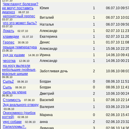
12.07.10
Чем пахнут болезни?
не могут поставить
Юлия
1
06.07.10 09:5
диагноз
06.07.10
непонятный герпес
Виталий
1
06.07.10 10:0
03.07.10
что это может быть?
Наталья
1
06.07.10 09:5
03.07.10
Локать
Александр
1
02.07.10 11:2
02.07.10
хламидии
Екатерина
1
02.07.10 11:2
01.07.10
Герпес
Денис
1
01.07.10 11:0
30.06.10
прыщи,температура
Александр
1
15.06.10 22:2
15.06.10
зуд за ушами
Ирина
1
14.06.10 09:4
14.06.10
чесотка
Александр
1
14.06.10 00:2
12.06.10
на носу вылезли
небольшие гнойные,
Заботливая дочь
2
10.06.10 08:0
красные шишки
09.06.10
Сыпь2
Богдан
0
08.06.10 11:5
08.06.10
Сыпь
Богдан
0
08.06.10 11:4
08.06.10
сыпь на члене
Дмитрий
2
10.06.10 00:2
08.06.10
Стоимость
Василий
1
07.06.10 22:1
07.06.10
Зуд анального отвору
Валерия
1
03.06.10 23:3
03.06.10
Онихомикоз (грибок
Марина
0
02.06.10 15:4
ногтей)
02.06.10
укус собаки
анна
2
02.06.10 23:3
02.06.10
Папилломы?..
Девушка
3
02.06.10 14:3