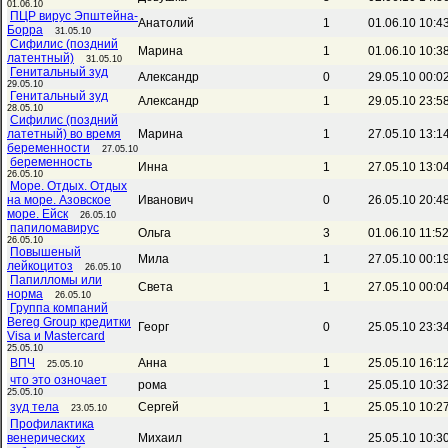
01.06.10
ПЦР вирус Эпштейна-
Анатолий
1
01.06.10 10:4
Борра
31.05.10
Сифилис (поздний
Марина
1
01.06.10 10:3
латентный)
31.05.10
Генитальный зуд
Александр
0
29.05.10 00:0
29.05.10
Генитальный зуд
Александр
1
29.05.10 23:5
28.05.10
Сифилис (поздний
латетный) во время
Марина
1
27.05.10 13:1
беременности
27.05.10
беременность
Инна
1
27.05.10 13:0
26.05.10
Море. Отдых. Отдых
на море. Азовское
Иванович
0
26.05.10 20:4
море. Ейск
26.05.10
папиломавирус
Ольга
3
01.06.10 11:5
26.05.10
Повышеный
Мила
1
27.05.10 00:1
лейкоцитоз
26.05.10
Папилломы или
Света
1
27.05.10 00:0
норма
26.05.10
Группа компаний
Bereg Group кредитки
Георг
0
25.05.10 23:3
Visa и Mastercard
25.05.10
ВПЧ
Анна
1
25.05.10 16:1
25.05.10
что это озночает
рома
1
25.05.10 10:3
25.05.10
зуд тела
Сергей
1
25.05.10 10:2
23.05.10
Профилактика
венерических
Михаил
1
25.05.10 10:3