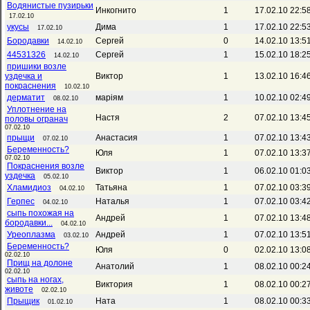
Водянистые пузирьки
Инкогнито
1
17.02.10 22:5
17.02.10
укусы
Дима
1
17.02.10 22:5
17.02.10
Бородавки
Сергей
0
14.02.10 13:5
14.02.10
44531326
Сергей
1
15.02.10 18:2
14.02.10
пришики возле
уздечка и
Виктор
1
13.02.10 16:4
покраснения
10.02.10
дерматит
маріям
1
10.02.10 02:4
08.02.10
Уплотнение на
Настя
2
07.02.10 13:4
половы огранач
07.02.10
прыщи
Анастасия
1
07.02.10 13:4
07.02.10
Беременность?
Юля
1
07.02.10 13:3
07.02.10
Покраснения возле
Виктор
1
06.02.10 01:0
уздечка
05.02.10
Хламидиоз
Татьяна
1
07.02.10 03:3
04.02.10
Герпес
Наталья
1
07.02.10 03:4
04.02.10
сыпь похожая на
Андрей
1
07.02.10 13:4
бородавки...
04.02.10
Уреоплазма
Андрей
1
07.02.10 13:5
03.02.10
Беременность?
Юля
0
02.02.10 13:0
02.02.10
Прищ на долоне
Анатолий
1
08.02.10 00:2
02.02.10
сыпь на ногах,
Виктория
1
08.02.10 00:2
животе
02.02.10
Прыщик
Ната
1
08.02.10 00:3
01.02.10