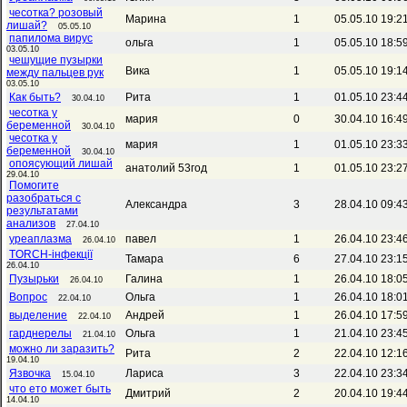
чесотка? розовый
Марина
1
05.05.10 19:2
лишай?
05.05.10
папилома вирус
ольга
1
05.05.10 18:5
03.05.10
чешущие пузырки
Вика
1
05.05.10 19:1
между пальцев рук
03.05.10
Как быть?
Рита
1
01.05.10 23:4
30.04.10
чесотка у
мария
0
30.04.10 16:4
беременной
30.04.10
чесотка у
мария
1
01.05.10 23:3
беременной
30.04.10
опоясующий лишай
анатолий 53год
1
01.05.10 23:2
29.04.10
Помогите
разобраться с
Александра
3
28.04.10 09:4
результатами
анализов
27.04.10
уреаплазма
павел
1
26.04.10 23:4
26.04.10
TORCH-інфекції
Тамара
6
27.04.10 23:1
26.04.10
Пузырьки
Галина
1
26.04.10 18:0
26.04.10
Вопрос
Ольга
1
26.04.10 18:0
22.04.10
выделение
Андрей
1
26.04.10 17:5
22.04.10
гарднерелы
Ольга
1
21.04.10 23:4
21.04.10
можно ли заразить?
Рита
2
22.04.10 12:1
19.04.10
Язвочка
Лариса
3
22.04.10 23:3
15.04.10
что ето может быть
Дмитрий
2
20.04.10 19:4
14.04.10