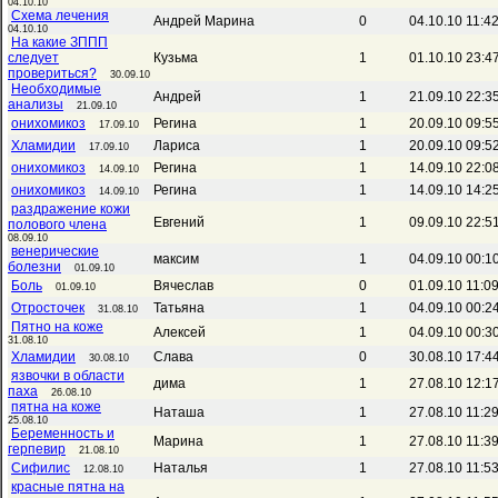
04.10.10
Схема лечения
Андрей Марина
0
04.10.10 11:4
04.10.10
На какие ЗППП
следует
Кузьма
1
01.10.10 23:4
провериться?
30.09.10
Необходимые
Андрей
1
21.09.10 22:3
анализы
21.09.10
онихомикоз
Регина
1
20.09.10 09:5
17.09.10
Хламидии
Лариса
1
20.09.10 09:5
17.09.10
онихомикоз
Регина
1
14.09.10 22:0
14.09.10
онихомикоз
Регина
1
14.09.10 14:2
14.09.10
раздражение кожи
Евгений
1
09.09.10 22:5
полового члена
08.09.10
венерические
максим
1
04.09.10 00:1
болезни
01.09.10
Боль
Вячеслав
0
01.09.10 11:0
01.09.10
Отросточек
Татьяна
1
04.09.10 00:2
31.08.10
Пятно на коже
Алексей
1
04.09.10 00:3
31.08.10
Хламидии
Слава
0
30.08.10 17:4
30.08.10
язвочки в области
дима
1
27.08.10 12:1
паха
26.08.10
пятна на коже
Наташа
1
27.08.10 11:2
25.08.10
Беременность и
Марина
1
27.08.10 11:3
герпевир
21.08.10
Сифилис
Наталья
1
27.08.10 11:5
12.08.10
красные пятна на