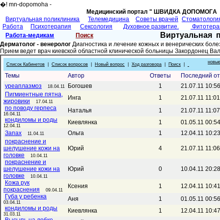
�! mn-dopomoha -
Медицинский портал " ШВИДКА ДОПОМОГA 
Виртуальная поликлиника
Телемедицина
Советы врачей
Cтоматологи
Работа
Психотерапия
Сексология
Духовное развитие.
Фитотер
Виртуальная 
Работа-медикам
Поиск
Дерматолог - венеролог
Диагностика и лечение кожных и венерических боле
Прием ведет врач киевской областной клинической больницы Закордонец Ва
новые
Список Кабинетов
|
Список вопросов
|
Новый вопрос
|
Ход разговора
|
Поиск
|
Темы
Автор
Ответы
Последний от
уреаплазмоз
Богошев
1
21.07.11 10:5
18.04.11
Пигмиентные пятна,
Инга
1
21.07.11 11:0
жировики
17.04.11
по поводу герпеса
Наталья
1
21.07.11 11:0
16.04.11
кондиломы и роды
Киевлянка
1
01.05.11 00:5
12.04.11
Запах
Ольга
1
12.04.11 10:2
11.04.11
покраснение и
шелушение кожи на
Юрий
4
21.07.11 11:0
головке
10.04.11
покраснение и
шелушение кожи на
Юрий
0
10.04.11 20:2
головке
10.04.11
Кожа рук
Ксения
1
12.04.11 10:4
покраснения
09.04.11
Губа у ребенка
Аня
1
01.05.11 00:5
03.04.11
кондиломы и роды
Киевлянка
1
12.04.11 10:4
31.03.11