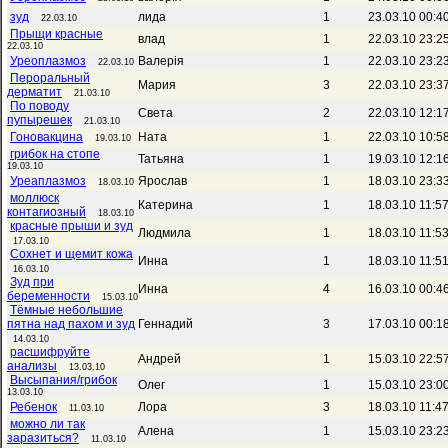
зуд
лида
1
23.03.10 00:4
22.03.10
Прыщи красные
влад
1
22.03.10 23:2
22.03.10
Уреоплазмоз
Валерія
1
22.03.10 23:2
22.03.10
Пероральный
Мария
3
22.03.10 23:3
дерматит
21.03.10
По поводу
Света
2
22.03.10 12:1
пупырешек
21.03.10
Гоновакцина
Ната
1
22.03.10 10:5
19.03.10
грибок на стопе
Татьяна
1
19.03.10 12:1
19.03.10
Уреаплазмоз
Ярослав
1
18.03.10 23:3
18.03.10
моллюск
Катерина
1
18.03.10 11:5
контагиозный
18.03.10
красные прыши и зуд
Людмила
1
18.03.10 11:5
17.03.10
Сохнет и щемит кожа
Инна
1
18.03.10 11:5
16.03.10
Зуд при
Инна
4
16.03.10 00:4
беременности
15.03.10
Тёмные небольшие
пятна над пахом и зуд
Геннадий
3
17.03.10 00:1
14.03.10
расшифруйте
Андрей
1
15.03.10 22:5
анализы
13.03.10
Высыпания/грибок
Олег
1
15.03.10 23:0
13.03.10
Ребенок
Лора
3
18.03.10 11:4
11.03.10
можно ли так
Алена
1
15.03.10 23:2
заразиться?
11.03.10