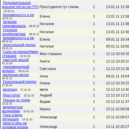
Подозрительное
красное пятно на ГПЧ
Простудился тут слегка
1
13.01.11 12:2
12.01.11
беременность и рв
Елена
1
13.01.11 12:3
10.01.11
лечение
Наталия
1
13.01.11 12:3
трихомониаза
08.01.11
Срочная
Наталья
1
13.01.11 12:3
профилактика
08.01.11
беременность и рв
Елена
1
09.01.11 19:3
06.01.11
генитальный герпес
Наталья
1
09.01.11 19:5
03.01.11
Сыпь на пенисе!!!мне
Мне страшно
1
12.12.10 02:3
страшно
10.12.10
Цветной лишай
Анита
1
12.12.10 20:1
01.12.10
трихомонадный
Светлана
1
12.12.10 21:3
кольпит
30.11.10
маленька матка
Анна
1
09.01.11 19:5
30.11.10
Генитальный герпес
Алина
1
12.12.10 20:2
27.11.10
вич/спид
мила
1
12.12.10 12:4
27.11.10
Простатит
Андрей
1
12.12.10 12:1
25.11.10
Прыщи на лобке
Вадим
1
15.12.10 11:3
23.11.10
водянистые
Ирина
1
15.11.10 09:5
волдырики
14.11.10
Сипь в виде
Александр
1
15.11.10 09:5
пятнышек
14.11.10
рези и сипь на
Александр
1
14.11.10 20:2
половом органе