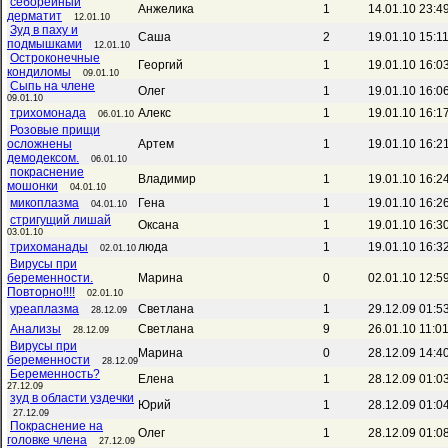
себорейный
Анжелика
1
14.01.10 23:4
дерматит
12.01.10
Зуд в паху и
Саша
2
19.01.10 15:1
подмышками
12.01.10
Остроконечные
Георгий
1
19.01.10 16:0
кондиломы
09.01.10
Сыпь на члене
Олег
1
19.01.10 16:0
09.01.10
трихомонада
Алекс
1
19.01.10 16:1
06.01.10
Розовые прищи
осложнены
Артем
1
19.01.10 16:2
демодексом.
06.01.10
покраснение
Владимир
1
19.01.10 16:2
мошонки
04.01.10
микоплазма
Гена
1
19.01.10 16:2
04.01.10
стригущий лишай
Оксана
1
19.01.10 16:3
03.01.10
трихоманады
люда
1
19.01.10 16:3
02.01.10
Вирусы при
беременности.
Марина
0
02.01.10 12:5
Повторно!!!!
02.01.10
уреаплазма
Светлана
1
29.12.09 01:5
28.12.09
Анализы
Светлана
9
26.01.10 11:0
28.12.09
Вирусы при
Марина
0
28.12.09 14:4
беременности
28.12.09
Беременность?
Елена
1
28.12.09 01:0
27.12.09
зуд в области уздечки
Юрий
1
28.12.09 01:0
27.12.09
Покраснение на
Олег
1
28.12.09 01:0
головке члена
27.12.09