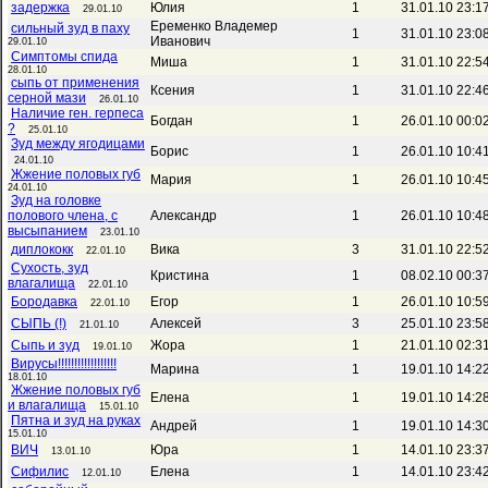
задержка
Юлия
1
31.01.10 23:1
29.01.10
Еременко Владемер
сильный зуд в паху
1
31.01.10 23:0
Иванович
29.01.10
Симптомы спида
Миша
1
31.01.10 22:5
28.01.10
сыпь от применения
Ксения
1
31.01.10 22:4
серной мази
26.01.10
Наличие ген. герпеса
Богдан
1
26.01.10 00:0
?
25.01.10
Зуд между ягодицами
Борис
1
26.01.10 10:4
24.01.10
Жжение половых губ
Мария
1
26.01.10 10:4
24.01.10
Зуд на головке
полового члена, с
Александр
1
26.01.10 10:4
высыпанием
23.01.10
диплококк
Вика
3
31.01.10 22:5
22.01.10
Сухость, зуд
Кристина
1
08.02.10 00:3
влагалища
22.01.10
Бородавка
Егор
1
26.01.10 10:5
22.01.10
СЫПЬ (!)
Алексей
3
25.01.10 23:5
21.01.10
Сыпь и зуд
Жора
1
21.01.10 02:3
19.01.10
Вирусы!!!!!!!!!!!!!!!!!!
Марина
1
19.01.10 14:2
18.01.10
Жжение половых губ
Елена
1
19.01.10 14:2
и влагалища
15.01.10
Пятна и зуд на руках
Андрей
1
19.01.10 14:3
15.01.10
ВИЧ
Юра
1
14.01.10 23:3
13.01.10
Сифилис
Елена
1
14.01.10 23:4
12.01.10