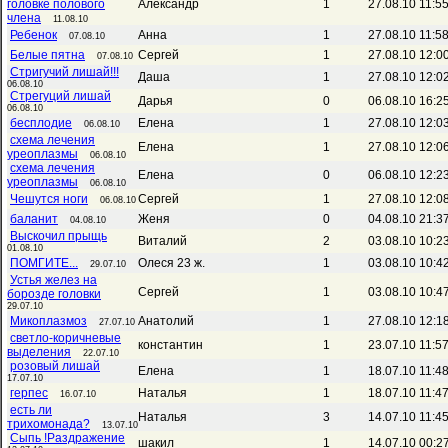
головке полового
Александр
1
27.08.10 11:5
члена
11.08.10
Ребенок
Анна
1
27.08.10 11:5
07.08.10
Белые пятна
Сергей
1
27.08.10 12:0
07.08.10
Стригучий лишай!!!
Даша
1
27.08.10 12:0
06.08.10
Стрегуций лишай
Дарья
0
06.08.10 16:2
06.08.10
бесплодие
Елена
1
27.08.10 12:0
06.08.10
схема лечения
Елена
1
27.08.10 12:0
уреоплазмы
06.08.10
схема лечения
Елена
0
06.08.10 12:2
уреоплазмы
06.08.10
Чешутся ноги
Сергей
1
27.08.10 12:0
06.08.10
баланит
Женя
0
04.08.10 21:3
04.08.10
Выскочил прыщь
Виталий
2
03.08.10 10:2
01.08.10
ПОМГИТЕ...
Олеся 23 ж.
1
03.08.10 10:4
29.07.10
Устья желез на
Сергей
1
03.08.10 10:4
борозде головки
29.07.10
Микоплазмоз
Анатолий
1
27.08.10 12:1
27.07.10
светло-коричневые
константин
1
23.07.10 11:5
выделения
22.07.10
розовый лишай
Елена
1
18.07.10 11:4
17.07.10
герпес
Наталья
1
18.07.10 11:4
16.07.10
есть ли
Наталья
3
14.07.10 11:4
трихомонада?
13.07.10
Сыпь !Раздражение
шакил
1
14.07.10 00:2